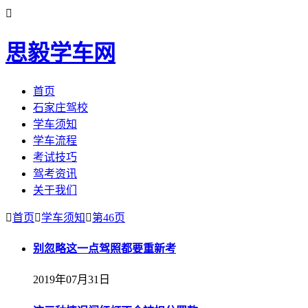

思毅学车网
首页
石家庄驾校
学车须知
学车流程
考试技巧
驾考资讯
关于我们

首页

学车须知

第46页
别忽略这一点驾照都要重新考
2019年07月31日