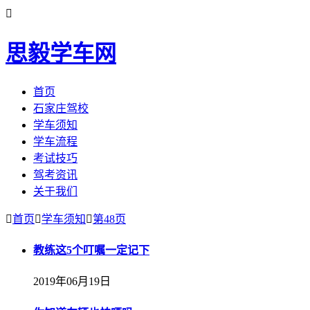

思毅学车网
首页
石家庄驾校
学车须知
学车流程
考试技巧
驾考资讯
关于我们

首页

学车须知

第48页
教练这5个叮嘱一定记下
2019年06月19日