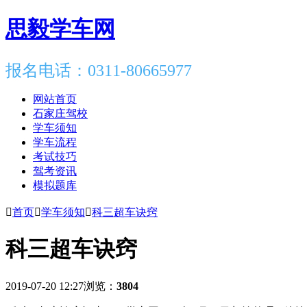
思毅学车网
报名电话：0311-80665977
网站首页
石家庄驾校
学车须知
学车流程
考试技巧
驾考资讯
模拟题库

首页

学车须知

科三超车诀窍
科三超车诀窍
2019-07-20 12:27
浏览：
3804