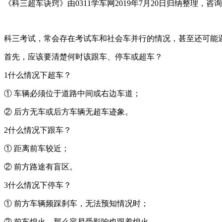
《科三超车诀窍》由0311学车网2019年7月20日归纳整理，
科三考试，常会存在考试车和社会车并行的情况，甚至还可能
首先，应该要清楚何时该跟车、停车或超车？
1
什么情况下超车？
① 车辆必须位于道路中间或右边车道；
② 后方无车或后方车辆无超车迹象。
2
什么情况下跟车？
① 距离前车较近；
② 前方路途有盲区。
3
什么情况下停车？
① 前方车辆频踩刹车，无法预知情况时；
② 前车熄火，那么容易受影响也跟着熄火。