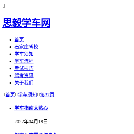

思毅学车网
首页
石家庄驾校
学车须知
学车流程
考试技巧
驾考资讯
关于我们

首页

学车须知

第37页
学车指南太​贴心
2022年04月18日