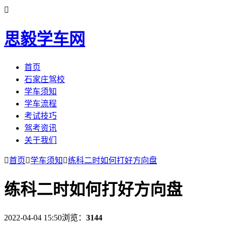

思毅学车网
首页
石家庄驾校
学车须知
学车流程
考试技巧
驾考资讯
关于我们

首页

学车须知

练科二时如何打好方向盘
练科二时如何打好方向盘
2022-04-04 15:50
浏览：
3144