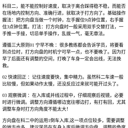
科目二，能不能控制好速度，取决于离合踩得稳不稳，而能否
在场地内控制方向、准确行进，就取决于打方向了。基础操作
握法：把方向盘当做一个时钟，左手握住9点钟位置，右手握
住3点钟位置。打法：打方向盘时一般采用双手交替打法，一
手推一手接，切忌单手操作，乱拨一气，毫无章法。
遵循三大原则01 宁早不晚 ：很多教练都会告诉学员，将要看
到点位时，打方向盘的时机宁可早一点，也不要晚了。因为打
早了后面还有调整的空间，打晚了车身一定会出线，无法挽
救。
02 快速回正 ：记住速度要快，集中精力。虽然科二车速一般
比较慢，但如果动作太慢，还没反应过来就可能开过头了。
03 观察微调 ：在入库或并线过程中，仔细观察后视镜，必要
时进行微调。调整方向遵循哪边宽往哪边打，有打有回，尤其
调整车身时打方向角度不能太大！
方向盘在科二中的运用1倒车入库,这一项点位较多，需要调整
的地方也多，建议学员在车身入库后微调方向盘，调整的角度