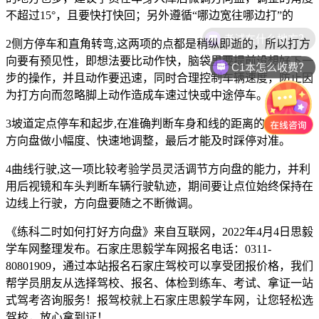
不超过15°，且要快打快回；另外遵循“哪边宽往哪边打”的
考试在什么地方？
2侧方停车和直角转弯,这两项的点都是稍纵即逝的，所以打方
向要有预见性，即想法要比动作快，脑袋里要提前设想好下一
C1本怎么收费？
步的操作，并且动作要迅速，同时合理控制车辆速度，防止因
为打方向而忽略脚上动作造成车速过快或中途停车。
3坡道定点停车和起步,在准确判断车身和线的距离的基础上，
方向盘做小幅度、快速地调整，最后才能及时踩停对准。
4曲线行驶,这一项比较考验学员灵活调节方向盘的能力，并利
用后视镜和车头判断车辆行驶轨迹，期间要让点位始终保持在
边线上行驶，方向盘要随之不断微调。
《练科二时如何打好方向盘》来自互联网，2022年4月4日思毅
学车网整理发布。石家庄思毅学车网报名电话：0311-
80801909，通过本站报名石家庄驾校可以享受团报价格，我们
帮学员朋友从选择驾校、报名、体检到练车、考试、拿证一站
式驾考咨询服务！报驾校就上石家庄思毅学车网，让您轻松选
驾校，放心拿到证！