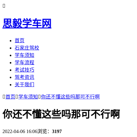

思毅学车网
首页
石家庄驾校
学车须知
学车流程
考试技巧
驾考资讯
关于我们

首页

学车须知

你还不懂这些吗那可不行啊
你还不懂这些吗那可不行啊
2022-04-06 16:06
浏览：
3197