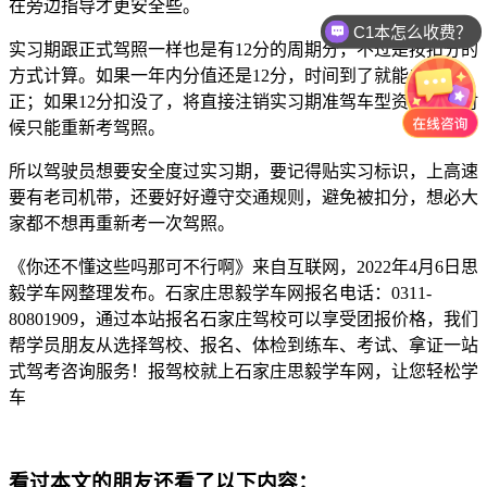
在旁边指导才更安全些。
C1本怎么收费？
实习期跟正式驾照一样也是有12分的周期分，不过是按扣分的
方式计算。如果一年内分值还是12分，时间到了就能成功转
正；如果12分扣没了，将直接注销实习期准驾车型资格，到时
候只能重新考驾照。
所以驾驶员想要安全度过实习期，要记得贴实习标识，上高速
要有老司机带，还要好好遵守交通规则，避免被扣分，想必大
家都不想再重新考一次驾照。
《你还不懂这些吗那可不行啊》来自互联网，2022年4月6日思
毅学车网整理发布。石家庄思毅学车网报名电话：0311-
80801909，通过本站报名石家庄驾校可以享受团报价格，我们
帮学员朋友从选择驾校、报名、体检到练车、考试、拿证一站
式驾考咨询服务！报驾校就上石家庄思毅学车网，让您轻松学
车
看过本文的朋友还看了以下内容：