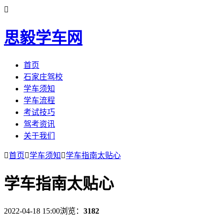

思毅学车网
首页
石家庄驾校
学车须知
学车流程
考试技巧
驾考资讯
关于我们

首页

学车须知

学车指南太​贴心
学车指南太​贴心
2022-04-18 15:00
浏览：
3182