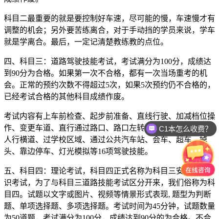
科目二最重要的就是要控制好车速，尽可能的慢，车速慢才有
调整的机会；另外要苦练离合，对于手动挡的学员来说，学车
就是学离合。最后，一定记清楚教练教的点位。
四、科目三：道路驾驶技能考试，考试满分为100分，成绩达
到90分为合格。如果第一次不合格，都有一次当场重考的机
会。正常的预约次数不得超过5次，如果5次预约仍不合格的，
已经考试合格的其他科目成绩作废。
考试内容有上车前检查、起步前准备、直线行驶、加减档位操
作、变更车道、直行通过路口、路口左转弯、路口右转弯、过
C1本怎么收费？
人行横道、过学校区域、通过公共汽车站、会车、超车、掉
头、靠边停车、灯光模拟等16项驾驶技能。
五、科目四：理论考试，科目四正式名称为科目三安全文明常
识考试，为了与科目三道路技能考试区分开来，我们俗称为科
目四。试题以文字或图片、视频等情景形式表现, 题型为判断
题、单项选择题、多项选择题。考试时间为45分钟，试题数量
为50道题，考试满分为100分，成绩达到90分的为合格。不合