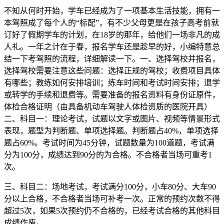
不知从何时开始，学车已经成为了一项基本生活技能，拥有一
本驾照成了每个人的“标配”，有不少父母更是在孩子高考前就
订好了假期学车的计划，在18岁的那年，给他们一场非凡的成
人礼。一年之计在于春，报名学车还是趁早的好，小编特意总
结一下考驾照的流程，详细解读一下。一、选择驾校并报名，
选择驾校需要注意这些问题：选择正规的驾校；收费项目具体
有哪些；教练如何安排培训；练车时间和考试时间安排；退学
或转学的手续和退费等。需要准备的报名资料有身份证原件，
体检合格证明（由具备机动车驾驶人体检资质的医院开具）
二、科目一：理论考试，试题以文字或图片、视频等情景形式
表现，题型为判断题、单项选择题。判断题占40%，单项选择
题占60%。考试时间为45分钟，试题数量为100道题，考试满
分为100分，成绩达到90分的为合格。不合格者当场可重考1
次。
三、科目二：场地考试，考试满分100分，小车80分、大车90
分以上合格，不合格者当场可补考一次。正常的预约次数不得
超过5次，如果5次预约仍不合格的，已经考试合格的其他科目
成绩作废。