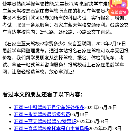
使学员熟练掌握驾驶技能,完美模拟驾驶,解决学车难题；石家
庄蓝天驾校是石家庄市驾管所直属的机动车驾驶员考试分场，
学员不出校门就可以参加所有的科目考试，实行报名，培训，
考试，取证一条龙服务；石家庄蓝天驾校交通便利。62路公交
车直达学校院内；2环1路、2环2路、40路公交车直达。
《石家庄蓝天驾校c2学费多少》来自互联网，2023年2月16日
思毅学车网整理发布，通过本站报名石家庄驾校可以享受团报
价格，我们帮学员朋友从选择驾校、报名、体检到练车、考
试、拿证一站式驾考咨询服务！报驾校就上石家庄思毅学车
网，让您轻松选驾校，放心拿到证！
看过本文的朋友还看了以下内容：
石家庄中科驾校五月学车好处多多
2025年05月26日
石家庄永泰驾校最新报名费
06月13日
石家庄蓝天驾校增驾A2特惠班
2025年06月03日
石家庄育华驾校摩托本是自主考场吗
2025年08月28日