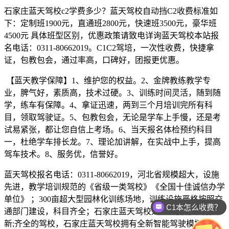
石家庄蓝天驾校c2学费多少？蓝天驾校自动挡C2收费标准如
下：定制班1900元，直通班2800元，快速班3500元，豪华班
4500元 具体班型区别，优惠政策请致电详询蓝天驾校本站报
名电话：0311-80662019。C1C2驾培，一次性收费，快捷拿
证，包教包会，通过率高，口碑好，团报更优惠。
【蓝天教学保障】1、维护您的权益。2、金牌教练教学专
业，脾气好，素质高，技术过硬。3、训练时间灵活，随到随
学，练车有保障。4、拿证迅速，两到三个月培训完所有科
目，领取驾驶证。5、包教包会，无论是学车上手慢，还是考
试易紧张，都让您自信上考场。6、当天报名体检预约科目
一，杜绝学车排长龙。7、理论加讲解，在实战中上手，提高
驾车技术。8、服务优，信誉好。
蓝天驾校报名电话：0311-80662019，河北省规模超大，设施
先进，教学培训规范的《省级一类驾校》《全国十佳诚信办学
单位》 ；300亩超大型园林化训练场地，训练设施严格按照交
C1本怎么收费？
通部门建设，科目齐全；石家庄蓝天驾校是全省拥有车辆多;
新;齐全的驾校，石家庄蓝天驾校拥有全新智能驾驶模拟器，