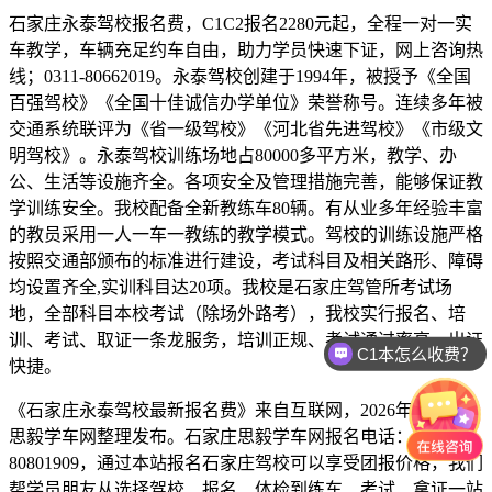
石家庄永泰驾校报名费，C1C2报名2280元起，全程一对一实
车教学，车辆充足约车自由，助力学员快速下证，网上咨询热
线；0311-80662019。永泰驾校创建于1994年，被授予《全国
百强驾校》《全国十佳诚信办学单位》荣誉称号。连续多年被
交通系统联评为《省一级驾校》《河北省先进驾校》《市级文
明驾校》。永泰驾校训练场地占80000多平方米，教学、办
公、生活等设施齐全。各项安全及管理措施完善，能够保证教
学训练安全。我校配备全新教练车80辆。有从业多年经验丰富
的教员采用一人一车一教练的教学模式。驾校的训练设施严格
按照交通部颁布的标准进行建设，考试科目及相关路形、障碍
均设置齐全,实训科目达20项。我校是石家庄驾管所考试场
地，全部科目本校考试（除场外路考），我校实行报名、培
训、考试、取证一条龙服务，培训正规、考试通过率高、出证
C1本怎么收费？
快捷。
《石家庄永泰驾校最新报名费》来自互联网，2026年6月13日
思毅学车网整理发布。石家庄思毅学车网报名电话：0311-
80801909，通过本站报名石家庄驾校可以享受团报价格，我们
帮学员朋友从选择驾校、报名、体检到练车、考试、拿证一站