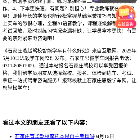
案，帮助学员快速了解、练习掌握科目二科目三教学内容和操
作。4、下本更快速，有问题？别担心！专业教练就在一旁指
导！即使年长的学员也能轻松掌握基础驾驶技巧与知识，消除
上实车的恐惧心理，全程AI语音教学，课程逐级解锁，支持
考试回放，及时对练习情况查漏补缺，让学员拿本更快！有需
要的亲赶紧来电咨询吧！
《石家庄燕赵驾校智能学车有什么好处》来自互联网，2025年
5月10日思毅学车网整理发布。石家庄思毅学车网报名电话：
0311-80801909，通过本站报名石家庄驾校可以享受团报价
格，我们帮学员朋友从选择驾校、报名、体检到练车、考试、
拿证一站式驾考咨询服务！报驾校就上石家庄思毅学车网，让
您轻松学车！
看过本文的朋友还看了以下内容：
石家庄育华驾校摩托本是自主考场吗
04月16日