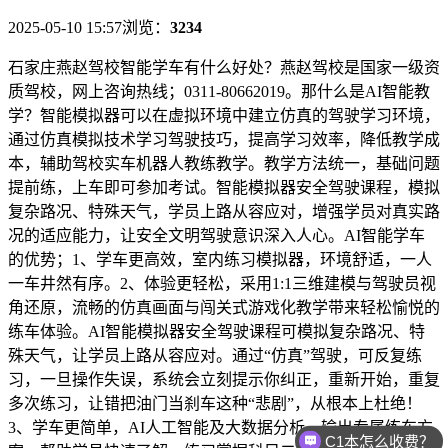
2025-05-10 15:57
浏览：
3234
石家庄燕赵驾校智能学车有什么好处？燕赵驾校是国家一级资
质驾校，网上咨询热线；0311-80662019。那什么是AI智能教
学？智能模拟器可以在虚拟环境中建立仿真的驾驶学习环境，
通过仿真模拟技术学习驾驶技巧，提高学习效率，降低教学成
本，辅助驾校实车机器人教练教学。教学方法统一，基础问题
提前练，上车即可参加考试。智能模拟器安全驾驶课程，模拟
复杂路况、特殊天气，学员上路从容应对，增强学员对真实路
况的适应能力，让安全文明驾驶意识深入人心。AI智能学车
的优势；1、学车更高效，室内练习模拟器，环境舒适，一人
一车井然有序。2、体验更轻松，采用1:1三维建模与驾驶员视
角还原，流畅的仿真画面与闯关式游戏化教学带来轻松愉悦的
练车体验。AI智能模拟器安全驾驶课程可模拟复杂路况、特
殊天气，让学员上路从容应对。通过“仿真”驾驶，可反复练
习，一旦操作失误，系统会立刻提示你纠正，重新开始，重复
多次练习，让错把油门当刹车这种“悲剧”，从根本上杜绝！
3、学车更简单，AI人工智能及大数据分析，输出专属练车方
C1本怎么收费？