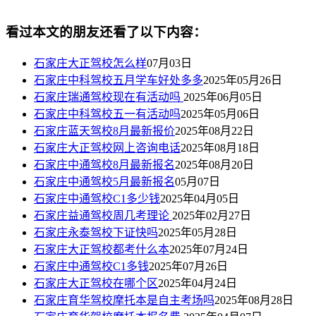
看过本文的朋友还看了以下内容：
石家庄大正驾校怎么样
07月03日
石家庄中科驾校五月学车好处多多
2025年05月26日
石家庄瑞通驾校现在有活动吗
2025年06月05日
石家庄中科驾校五一有活动吗
2025年05月06日
石家庄蓝天驾校8月最新报价
2025年08月22日
石家庄大正驾校网上咨询电话
2025年08月18日
石家庄中通驾校8月最新报名
2025年08月20日
石家庄中通驾校5月最新报名
05月07日
石家庄中通驾校C1多少钱
2025年04月05日
石家庄益通驾校周几考理论
2025年02月27日
石家庄永泰驾校下证快吗
2025年05月28日
石家庄大正驾校都考什么本
2025年07月24日
石家庄中通驾校C1多钱
2025年07月26日
石家庄大正驾校在哪个区
2025年04月24日
石家庄育华驾校摩托本是自主考场吗
2025年08月28日