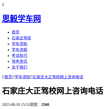

思毅学车网
首页
石家庄驾校
学车须知
学车流程
考试技巧
驾考资讯
关于我们

首页

学车须知

石家庄大正驾校网上咨询电话
石家庄大正驾校网上咨询电话
2025-08-18 15:53
浏览：
2568