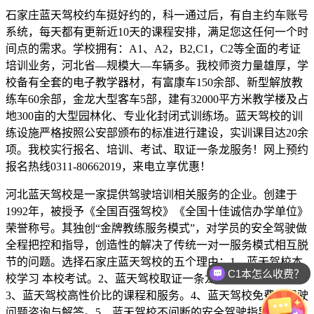
石家庄蓝天驾校约车挺好约的，科一通过后，有自主约车账号
系统，每天都有更新近10天的课程安排，满足您这任何一个时
间点的需求。学校拥有：A1、A2，B2,C1，C2等全面的考证
培训业务，河北省—规模大—车辆多。我校师资力量雄厚，学
校备有全套的电子教学器材，有富康车150余部、新型解放教
练车60余部，金龙大型客车5部，建有32000平方米教学楼及占
地300亩的大型园林化、专业化封闭式训练场。蓝天驾校的训
练设施严格按照公安部颁布的标准进行建设，实训课目达20余
项。我校实行报名、培训、考试、取证一条龙服务！网上预约
报名热线0311-80662019，来电立享优惠！
河北蓝天驾校是一家提供驾驶培训相关服务的企业。创建于
1992年，被授予《全国百强驾校》《全国十佳诚信办学单位》
荣誉称号。其独创“金牌教练服务模式”，对学员的安全驾驶做
全程把控和指导，创造性的解决了传统一对一服务模式相互脱
节的问题。选择石家庄蓝天驾校的五个理由：1、蓝天驾校本
C1本怎么收费？
校学习 本校考试。2、蓝天驾校取证一条龙 服务培训正规。
3、蓝天驾校高性价比的课程和服务。4、蓝天驾校免费的驾驶
问题咨询与解答。5、蓝天驾校不间断的安全驾驶指导和帮