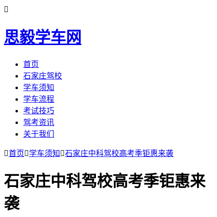

思毅学车网
首页
石家庄驾校
学车须知
学车流程
考试技巧
驾考资讯
关于我们

首页

学车须知

石家庄中科驾校高考季钜惠来袭
石家庄中科驾校高考季钜惠来
袭