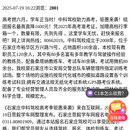
2025-07-19 16:22
浏览：
2801
高考燃六月，学车正当时！中科驾校助力高考，钜惠来袭！组
团报名最高直降1600元！凭2025年高考准考证，加赠高档行李
箱一个，数量有限，先到先得 ，这里学车无忧，赶快来报名
吧！网上详询热线；80662019。中科驾校成立于2008年，位于
石家庄市裕华区方兴路79号，占地面积100余亩，本校现有教
职员工120余人，其中有80多名富有多年教学与驾驶操作经验
的教练员，配备桑塔纳教练车、考试车80余辆，考试用微机80
余台。我校是石家庄市公安局交警总队车辆管理所指定训练考
试场。整个场地的设施均按现代化城市的模拟道路设置各个训
练考试科目;拥有交通法规无纸化考试系统;GPS路考仪系统。
配备了专业经营管理人员及齐全的服务配套设施，园林化布局
C1本怎么收费？
科学合理，规模宏大。
《石家庄中科驾校高考季钜惠来袭》来自互联网，2025年7月
19日思毅学车网整理发布。石家庄思毅学车网报名电话：
0311-80801909，通过本站报名石家庄驾校可以享受团报价
格，我们帮学员朋友从选择驾校、报名、体检到练车、考试、