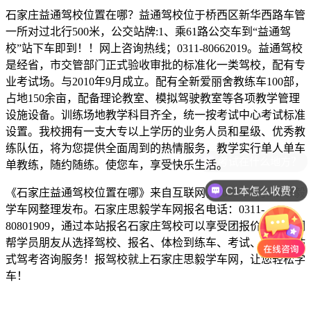
石家庄益通驾校位置在哪？益通驾校位于桥西区新华西路车管
一所对过北行500米，公交站牌:1、乘61路公交车到“益通驾
校”站下车即到！！网上咨询热线；0311-80662019。益通驾校
是经省，市交管部门正式验收审批的标准化一类驾校，配有专
业考试场。与2010年9月成立。配有全新爱丽舍教练车100部，
占地150余亩，配备理论教室、模拟驾驶教室等各项教学管理
设施设备。训练场地教学科目齐全，统一按考试中心考试标准
设置。我校拥有一支大专以上学历的业务人员和星级、优秀教
练队伍，将为您提供全面周到的热情服务，教学实行单人单车
考试在什么地方？
单教练，随约随练。使您车，享受快乐生活。
C1本怎么收费？
《石家庄益通驾校位置在哪》来自互联网，2025年8月2日思毅
学车网整理发布。石家庄思毅学车网报名电话：0311-
80801909，通过本站报名石家庄驾校可以享受团报价格，我们
帮学员朋友从选择驾校、报名、体检到练车、考试、拿证一站
式驾考咨询服务！报驾校就上石家庄思毅学车网，让您轻松学
车！