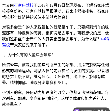
本文由
石家庄驾校
于2018年12月19日整理发布，了解石家庄驾
校报名价格、石家庄驾校团报活动、石家庄驾校排名、石家庄
驾校哪个好请持续关注本站驾考信息！
对很多会晕车的人来说最怕的就是坐车了，只要闻到汽车的味
道都有一种反胃的感觉，更何况是去学车。可我想说的是，像
我们这群坐车会晕车的人其实更应该去学车，为什么呢？
中科
驾校
带大家首先来了解下。
1
，为什么有的人坐车会晕车？
所谓晕车，就是我们坐车时所产生的颠簸、摇摆或旋转等任何
形式的加速运动，刺激人体的前庭神经而发生的疾病。患者初
时感觉上腹不适，继有恶心、面色苍白、出冷汗，旋即有眩
晕、精神抑郁、唾液分泌增多和呕吐。
坐别人的车，任何动力加速度的改变，你都无法提前获知。每
次刹车、加速、变向都是“意外”，这样身体适应能力差的人，
就会晕车了。