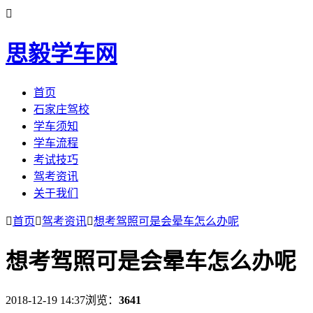

思毅学车网
首页
石家庄驾校
学车须知
学车流程
考试技巧
驾考资讯
关于我们

首页

驾考资讯

想考驾照可是会晕车怎么办呢
想考驾照可是会晕车怎么办呢
2018-12-19 14:37
浏览：
3641