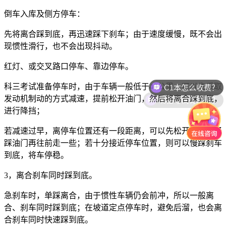
倒车入库及侧方停车：
先将离合踩到底，再迅速踩下刹车；由于速度缓慢，既不会出
现惯性滑行，也不会出现抖动。
红灯、或交叉路口停车、靠边停车。
C1本怎么收费？
科三考试准备停车时，由于车辆一般低于
40
公里，可以先采取
现在考试有几科？
发动机制动的方式减速，提前松开油门，然后将离合踩到底，
进行降挡；
若减速过早，离停车位置还有一段距离，可以先松开离合，轻
踩油门再往前走一些；若十分接近停车位置，则可以慢踩刹车
到底，将车停稳。
3
，离合刹车同时踩到底。
急刹车时，单踩离合，由于惯性车辆仍会前冲，所以一般离
合、刹车同时踩到底；在坡道定点停车时，避免后溜，也会离
合刹车同时快速踩到底。