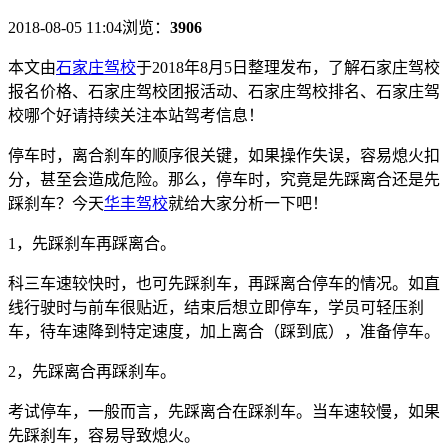
2018-08-05 11:04
浏览：
3906
本文由
石家庄驾校
于2018年8月5日整理发布，了解石家庄驾校
报名价格、石家庄驾校团报活动、石家庄驾校排名、石家庄驾
校哪个好请持续关注本站驾考信息！
停车时，离合刹车的顺序很关键，如果操作失误，容易熄火扣
分，甚至会造成危险。那么，停车时，究竟是先踩离合还是先
踩刹车？今天
华丰驾校
就给大家分析一下吧！
1
，先踩刹车再踩离合。
科三车速较快时，也可先踩刹车，再踩离合停车的情况。如直
线行驶时与前车很贴近，结束后想立即停车，学员可轻压刹
车，待车速降到特定速度，加上离合（踩到底），准备停车。
2
，先踩离合再踩刹车。
考试停车，一般而言，先踩离合在踩刹车。当车速较慢，如果
先踩刹车，容易导致熄火。