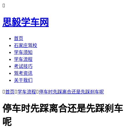

思毅学车网
首页
石家庄驾校
学车须知
学车流程
考试技巧
驾考资讯
关于我们

首页

学车流程

停车时先踩离合还是先踩刹车呢
停车时先踩离合还是先踩刹车
呢