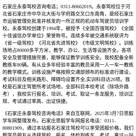
石家庄永泰驾校咨询电话；0311-80662019。永泰驾校位于河
北省石家庄市中华北大街与学府路交叉口东南角，是经石家庄
市运输管理处批准并核发的一所正规的机动车驾驶员培训学
校。永泰驾校创建于1994年，被授予《全国百强驾校》《全国
十佳诚信办学单位》荣誉称号。连续多年被交通系统联评为
《省一级驾校》《河北省先进驾校》《市级文明驾校》。训练
场地占80000多平方米，教学、办公、生活等设施齐全。各项
安全及管理措施完善，能够保证教学训练安全。我校配备全新
教练车80辆。有从业多年经验丰富的教员采用一人一车一教练
的教学模式。训练设施严格按照交通部颁布的标准进行建设，
考试科目及相关路形、障碍均设置齐全,实训科目达20项。我
校是石家庄驾管所考试场地，全部科目本校考试（除场外路
考），我校实行报名、培训、考试、取证一条龙服务，培训正
规、考试通过率高、出证快捷。
《石家庄永泰驾校咨询电话》来自互联网，2025年3月7日思毅
学车网整理发布。石家庄思毅学车网报名电话：0311-
80801909，通过本站报名石家庄驾校可以享受团报价格，我们
帮学员朋友从选择驾校、报名、体检到练车、考试、拿证一站