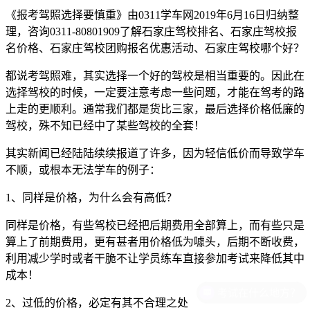
《报考驾照选择要慎重》由
0311
学车网
2019
年
6
月
16
日归纳整
理，咨询
0311-80801909
了解石家庄驾校排名、石家庄驾校报
名价格、石家庄驾校团购报名优惠活动、石家庄驾校哪个好？
都说考驾照难，其实选择一个好的驾校是相当重要的。因此在
选择驾校的时候，一定要注意考虑一些问题，才能在驾考的路
上走的更顺利。通常我们都是货比三家，最后选择价格低廉的
驾校，殊不知已经中了某些驾校的全套！
其实新闻已经陆陆续续报道了许多，因为轻信低价而导致学车
不顺，或根本无法学车的例子：
1
、同样是价格，为什么会有高低？
同样是价格，有些驾校已经把后期费用全部算上，而有些只是
算上了前期费用，更有甚者用价格低为噱头，后期不断收费，
利用减少学时或者干脆不让学员练车直接参加考试来降低其中
成本！
考试在什么地方？
2
、过低的价格，必定有其不合理之处