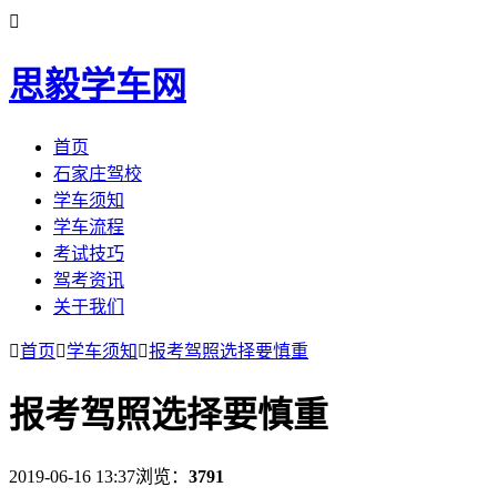

思毅学车网
首页
石家庄驾校
学车须知
学车流程
考试技巧
驾考资讯
关于我们

首页

学车须知

报考驾照选择要慎重
报考驾照选择要慎重
2019-06-16 13:37
浏览：
3791