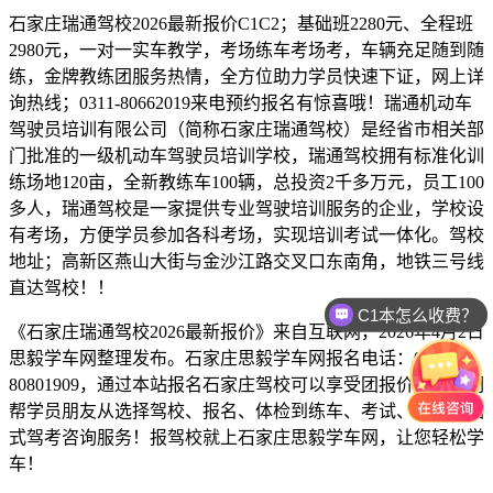
石家庄瑞通驾校2026最新报价C1C2；基础班2280元、全程班
2980元，一对一实车教学，考场练车考场考，车辆充足随到随
练，金牌教练团服务热情，全方位助力学员快速下证，网上详
询热线；0311-80662019来电预约报名有惊喜哦！瑞通机动车
驾驶员培训有限公司（简称石家庄瑞通驾校）是经省市相关部
门批准的一级机动车驾驶员培训学校，瑞通驾校拥有标准化训
练场地120亩，全新教练车100辆，总投资2千多万元，员工100
多人，瑞通驾校是一家提供专业驾驶培训服务的企业，学校设
有考场，方便学员参加各科考场，实现培训考试一体化。驾校
地址；高新区燕山大街与金沙江路交叉口东南角，地铁三号线
直达驾校！！
C1本怎么收费？
《石家庄瑞通驾校2026最新报价》来自互联网，2026年4月2日
思毅学车网整理发布。石家庄思毅学车网报名电话：0311-
80801909，通过本站报名石家庄驾校可以享受团报价格，我们
帮学员朋友从选择驾校、报名、体检到练车、考试、拿证一站
式驾考咨询服务！报驾校就上石家庄思毅学车网，让您轻松学
车
！