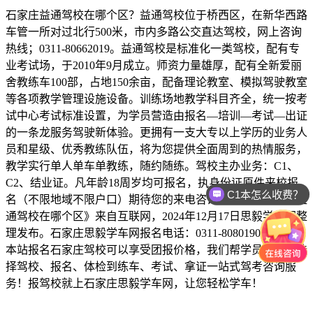
石家庄益通驾校在哪个区？益通驾校位于桥西区，在新华西路
车管一所对过北行500米，市内多路公交直达驾校，网上咨询
热线；0311-80662019。益通驾校是标准化一类驾校，配有专
业考试场，于2010年9月成立。师资力量雄厚，配有全新爱丽
舍教练车100部，占地150余亩，配备理论教室、模拟驾驶教室
等各项教学管理设施设备。训练场地教学科目齐全，统一按考
试中心考试标准设置，为学员营造由报名—培训—考试—出证
的一条龙服务驾驶新体验。更拥有一支大专以上学历的业务人
员和星级、优秀教练队伍，将为您提供全面周到的热情服务，
教学实行单人单车单教练，随约随练。驾校主办业务：C1、
C2、结业证。凡年龄18周岁均可报名，执身份证原件来校报
C1本怎么收费？
名（不限地域不限户口）期待您的来电咨询！！！《石家庄益
通驾校在哪个区》来自互联网，2024年12月17日思毅学车网整
理发布。石家庄思毅学车网报名电话：0311-80801909，通过
本站报名石家庄驾校可以享受团报价格，我们帮学员朋友从选
择驾校、报名、体检到练车、考试、拿证一站式驾考咨询服
务！报驾校就上石家庄思毅学车网，让您轻松学车！