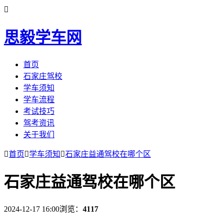

思毅学车网
首页
石家庄驾校
学车须知
学车流程
考试技巧
驾考资讯
关于我们

首页

学车须知

石家庄益通驾校在哪个区
石家庄益通驾校在哪个区
2024-12-17 16:00
浏览：
4117