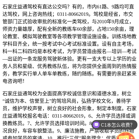
石家庄益通驾校有直达公交吗？有的，市内61路、9路均可直
达驾校，网上咨询热线；0311-80662019。驾校是经省，市交
管部门正式验收审批的标准化一类驾校，与2010年9月成立，
师资力量雄厚，配有全新的教练车60余部，占地150余亩，理
论教室、模拟驾驶教室等各项教学管理设施设备。训练场地教
学科目齐全，统一按考试中心考试标准设置。设有自主考场，
科一科二科四均是本校考试，为学员营造由报名—培训—考试
—出证的一条龙服务驾驶新体验。更有一支大专以上学历的业
务人员和星级、优秀教练队伍，将为您提供全面周到的热情服
务，教学实行单人单车单教练，随约随练。有需要的亲赶紧来
电咨询吧！
石家庄益通驾校为全面提高学校诚信意识和道德水准，树立
“诚信为本、信誉至上”的驾培风尚，弘扬学校文化，善待学
员，维护学校声誉，树立良好的社会形象，制定本制度。石家
庄益通驾校报名电话：0311-80662019，6、允许学员选择或调
换教练员。7、允许学员选择培训时间。8、保证教练车技术状
C1本怎么收费？
况良好，车容车貌整洁。9、廉洁施教，严禁收取学员的钱物
或参加学员的宴请。10、推行“三优”服务理念：优质的服务、