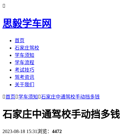

思毅学车网
首页
石家庄驾校
学车须知
学车流程
考试技巧
驾考资讯
关于我们

首页

学车须知

石家庄中通驾校手动挡多钱
石家庄中通驾校手动挡多钱
2023-08-18 15:31
浏览：
4472