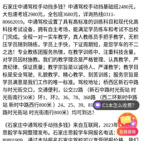
石家庄中通驾校手动挡多钱？中通驾校手动挡基础班2480元，
大包速考班2980元，全包班3680元，详询热线0311-
80662019。中通驾校设置了具有高标准的训练科目和现代化高
科技考试设备，拥有自主考场，能满足学员练车和考试不出校
门完成。全程一对一实车教学，真人教练员手把手教学，无积
压学员随到随练，学员上手快，下证周期短，是您学车的不二
之选！专业教练团服务热情，在教学训练中、注重科技含量，
对学员因材施教。我们的教学理念是严格管理、认真教学、严
肃纪律、保证质量；教学宗旨是以诚待人、严谨教学；教学目
标是安全驾驶、礼貌教学、精心教学、刻苦训练；服务宗旨是
学员满意是我们工作的唯一标准。驾校地址；桥西区新石中路
与时光街交口，交通便利，公交22路 （新石中路时光街站 时
光街南行50米）环1、环2、36、78、368路 （西二环新时中路
站 新时中路西行800米 ）24、25、39、81、328、旅游7（槐安
C1本怎么收费？
路时光街站 时光街南行800米）均可到达！
《石家庄中通驾校手动挡多钱》来自互联网，2023年8月18日
思毅学车网整理发布。石家庄思毅学车网报名电话：0311-
80801909，通过本站报名石家庄驾校可以享受团报价格，我们