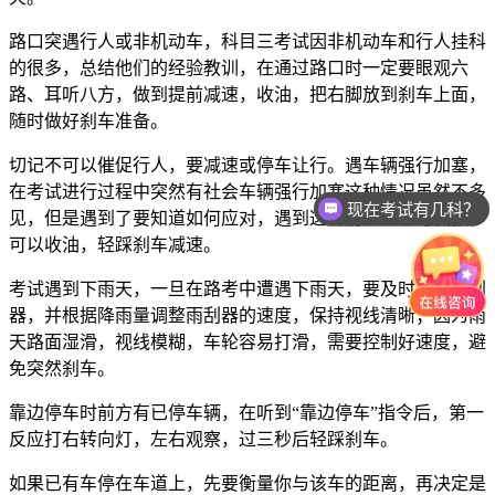
路口突遇行人或非机动车，科目三考试因非机动车和行人挂科
的很多，总结他们的经验教训，在通过路口时一定要眼观六
路、耳听八方，做到提前减速，收油，把右脚放到刹车上面，
随时做好刹车准备。
切记不可以催促行人，要减速或停车让行。遇车辆强行加塞，
在考试进行过程中突然有社会车辆强行加塞这种情况虽然不多
现在考试有几科？
见，但是遇到了要知道如何应对，遇到这种情况切不可慌张，
可以收油，轻踩刹车减速。
考试遇到下雨天，一旦在路考中遭遇下雨天，要及时打开雨刮
器，并根据降雨量调整雨刮器的速度，保持视线清晰；因为雨
天路面湿滑，视线模糊，车轮容易打滑，需要控制好速度，避
免突然刹车。
靠边停车时前方有已停车辆，在听到“靠边停车”指令后，第一
反应打右转向灯，左右观察，过三秒后轻踩刹车。
如果已有车停在车道上，先要衡量你与该车的距离，再决定是