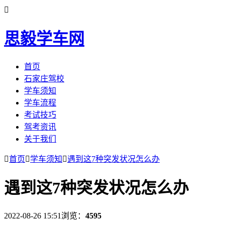

思毅学车网
首页
石家庄驾校
学车须知
学车流程
考试技巧
驾考资讯
关于我们

首页

学车须知

遇到这7种突发状况怎么办
遇到这7种突发状况怎么办
2022-08-26 15:51
浏览：
4595