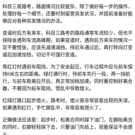
科目三是路考，路面情况比较复杂，除了做好每一步的操作，
处理好每一个细节，还要时刻留意突发状况，并提前准备好能
够应对各种突发情况的办法。
变道时后方有来车，科目三路考的路段通常车流较少，但也不
排除会遇到车流高峰期，如果变道时，遇到后方来车的情况一
定不要慌张，应该先减速减挡，待后车通过后，再打转向灯变
道后加速加挡，切记不可强行变道。
等红灯时遇前车阻挡，为了安全起见，行车过程中应与前车保
持8米左右的距离。绿灯通行时，待前车先行一段，再一挡前
行，与前车距离拉开后，再正常加档加速。同时要控制好离合
器，不要因为前车阻挡，慌乱中导致熄火。
红绿灯路口起步熄火，路考时，熄火是非常容易出现的失误，
如果遇到红灯，手忙脚乱中，非常容易熄火了。
正确做法应该是：起步时，松离合同时踩下油门，左脚抬离合
的同时，右脚轻轻踩下去，只要油门先给上，就能保证不会熄
火。