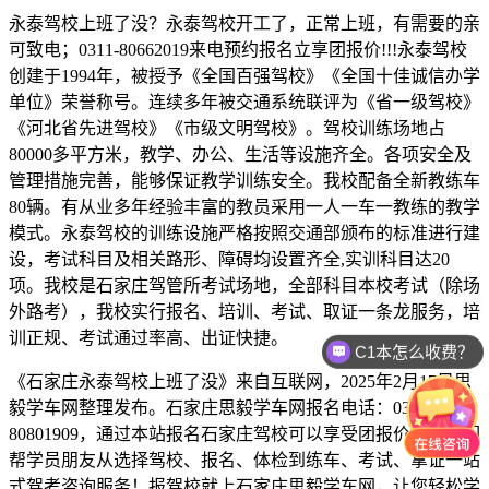
永泰驾校上班了没？永泰驾校开工了，正常上班，有需要的亲
可致电；0311-80662019来电预约报名立享团报价!!!永泰驾校
创建于1994年，被授予《全国百强驾校》《全国十佳诚信办学
单位》荣誉称号。连续多年被交通系统联评为《省一级驾校》
《河北省先进驾校》《市级文明驾校》。驾校训练场地占
80000多平方米，教学、办公、生活等设施齐全。各项安全及
管理措施完善，能够保证教学训练安全。我校配备全新教练车
80辆。有从业多年经验丰富的教员采用一人一车一教练的教学
模式。永泰驾校的训练设施严格按照交通部颁布的标准进行建
设，考试科目及相关路形、障碍均设置齐全,实训科目达20
项。我校是石家庄驾管所考试场地，全部科目本校考试（除场
考试在什么地方？
外路考），我校实行报名、培训、考试、取证一条龙服务，培
训正规、考试通过率高、出证快捷。
C1本怎么收费？
《石家庄永泰驾校上班了没》来自互联网，2025年2月17日思
毅学车网整理发布。石家庄思毅学车网报名电话：0311-
80801909，通过本站报名石家庄驾校可以享受团报价格，我们
帮学员朋友从选择驾校、报名、体检到练车、考试、拿证一站
式驾考咨询服务！报驾校就上石家庄思毅学车网，让您轻松学