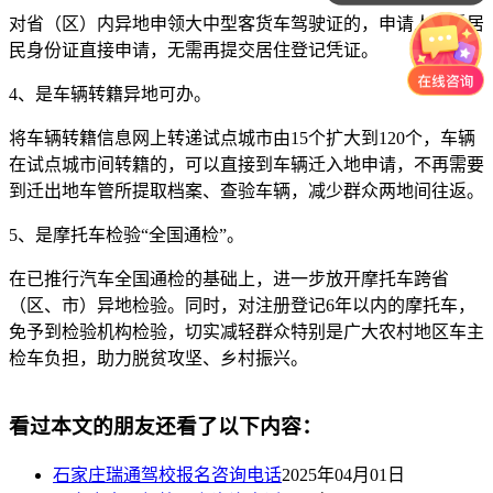
对省（区）内异地申领大中型客货车驾驶证的，申请人可凭居
民身份证直接申请，无需再提交居住登记凭证。
4
、是车辆转籍异地可办。
将车辆转籍信息网上转递试点城市由
15
个扩大到
120
个，车辆
在试点城市间转籍的，可以直接到车辆迁入地申请，不再需要
到迁出地车管所提取档案、查验车辆，减少群众两地间往返。
5
、是摩托车检验“全国通检”。
在已推行汽车全国通检的基础上，进一步放开摩托车跨省
（区、市）异地检验。同时，对注册登记6年以内的摩托车，
免予到检验机构检验，切实减轻群众特别是广大农村地区车主
检车负担，助力脱贫攻坚、乡村振兴。
看过本文的朋友还看了以下内容：
石家庄瑞通驾校报名咨询电话
2025年04月01日