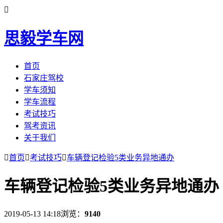

思毅学车网
首页
石家庄驾校
学车须知
学车流程
考试技巧
驾考资讯
关于我们

首页

考试技巧

车辆登记检验5类业务异地通办
车辆登记检验5类业务异地通办
2019-05-13 14:18
浏览：
9140