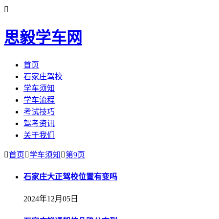

思毅学车网
首页
石家庄驾校
学车须知
学车流程
考试技巧
驾考资讯
关于我们

首页

学车须知

第9页
石家庄大正驾校位置有变吗
2024年12月05日