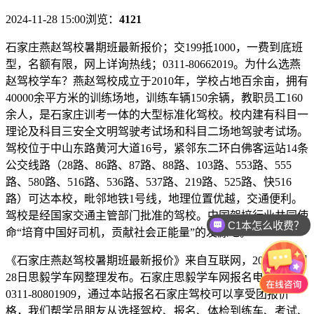
2024-11-28 15:00
浏览：
4121
石家庄燕赵驾校暑期班最新报价；交199抵1000，一费到底班
型，名额有限，网上详询热线；0311-80662019。为什么选燕
赵驾校学车？燕赵驾校成立于2010年，学校占地百余亩，拥有
40000余平方米的训练场地，训练车辆150余辆，教职员工160
余人，是石家庄训考一体的大型标准化驾校。校内建有科目一
理论及科目三安全文明驾驶考试场和科目二场地驾驶考试场。
驾校位于中山东路黄河大道16号，紧邻东二环白佛客运站14条
公交线路（28路、86路、87路、88路、103路、553路、555
路、580路、516路、536路、537路、219路、525路、快516
路）可达本校，毗邻地铁1号线，地理位置优越，交通便利。
驾校是经国家交通主管部门批准的驾校。中国驾培行业共同使
C1本怎么收费？
命“培育中国好司机，贡献社会正能量”的发源地。
《石家庄燕赵驾校暑期班最新报价》来自互联网，2024年11月
28日思毅学车网整理发布。石家庄思毅学车网报名电话：
0311-80801909，通过本站报名石家庄驾校可以享受团报价
格，我们帮学员朋友从选择驾校、报名、体检到练车、考试、