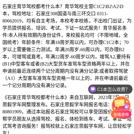
石家庄育华驾校都考什么本？育华驾校主营C1C2\B2\A2\D
本，驾校地址：石家庄308国道与南三环交口 0311-
80662019，均有自主考场，本校考本校练，不出校门出证，为
学员提供报名、培训、考试、下证一站式服务！育华报名条
件:本人持有效期内身份证件，来校报名均可（不限地域，全
国统考）年龄条件：年满18周岁周以内，可办理C1C2本；70
岁以上需要做三力测试。年满20周岁-60周以内，可办理B2
本，可增驾或直考。年满22周岁-60周岁以内，增驾A2,要持有
(B1)中型客车或者(B2)大型货车准驾车型资格两年以上，并在
申请前最近连续两个记分周期内没有满分记录;或者取得驾驶
（A1）大型客车准驾车型资格一年以上的，并在申请前最近
一个记分周期内没有满分记录。
C1本怎么收费？
《石家庄育华驾校都考什么本》来自互联网，2023年7月30日
思毅学车网整理发布。石家庄思毅学车网报名电话：0311-
80801909，通过本站报名石家庄驾校可以享受团报价格，我们
帮学员朋友从选择驾校、报名、体检到练车、考试、拿证一站
式驾考咨询服务！报驾校就上石家庄思毅学车网，让您轻松学
车！