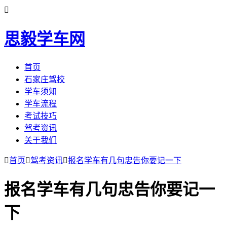

思毅学车网
首页
石家庄驾校
学车须知
学车流程
考试技巧
驾考资讯
关于我们

首页

驾考资讯

报名学车有几句忠告你要记一下
报名学车有几句忠告你要记一
下