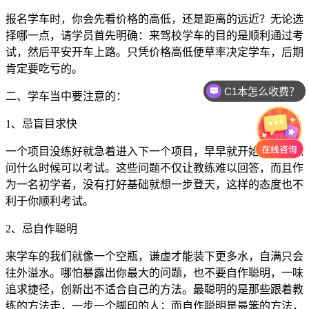
报名学车时，你会先看价格的高低，还是距离的远近？无论选
择哪一点，请学员首先明确：来驾校学车的目的是顺利通过考
试，然后平安开车上路。只凭价格高低便草率决定学车，后期
肯定要吃亏的。
C1本怎么收费？
二、学车当中要注意的：
1
、忌盲目求快
一个项目没练好就急着进入下一个项目，早早就开始追着教练
问什么时候可以考试。这些问题不仅让教练难以回答，而且作
为一名初学者，没有打好基础就想一步登天，这样的态度也不
利于你顺利考试。
2
、忌自作聪明
来学车的我们就像一个空瓶，谦虚才能装下更多水，自满只会
往外溢水。哪怕暴露出你最大的问题，也不要自作聪明，一味
追求捷径，创新出不适合自己的方法。最聪明的是那些跟着教
练的方法走，一步一个脚印的人；而自作聪明是最笨的方法，