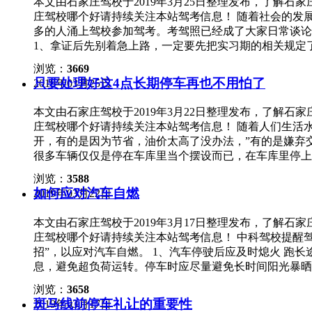
本文由石家庄驾校于2019年3月25日整理发布，了解
明，人持续集中精力的时间无法超过45分钟。一旦练车
庄驾校哪个好请持续关注本站驾考信息！ 随着社会的发
标准来做了，学习效率也大打折扣。 在练车时间有限的情
多的人涌上驾校参加驾考。考驾照已经成了大家日常谈论
习前，先在想想今天重点要练的内容，把每一个环节和步
1、拿证后先别着急上路，一定要先把实习期的相关规定
没有条理、没有侧重点等问题。 2、额外补课 考虑到
是写上白纸黑字的条例，可别刚拿证就被“遣回”。 2、
遇到这种情况，也可以选择自己上网看学车视频。 3、
浏览：
3669
不住就加快车速，想冲过最后几秒。 但危险往往都是在
摩。置身车外时，有些教练指出的问题，就可以看得更加
只要处理好这4点长期停车再也不用怕了
2019年03月25日
及制动，就可能造成惨剧。 3、拿证上路后，一定要保
反思上次为什么倒车压线？为什么上坡熄火？下次练车时
易，但实际上能真正做到的却没几个。 4、学车可以有
本文由石家庄驾校于2019年3月22日整理发布，了解
兆头，教练能帮你杜绝危险。 可当独自上路，没有教练
庄驾校哪个好请持续关注本站驾考信息！ 随着人们生活
动作都可能关连着生命，不仅要对自己生命负责，还要为
开，有的是因为节省，油价太高了没办法，”有的是嫌弃
行泪”。拿证的学员行车时务必注意以上四点。在此，也
很多车辆仅仅是停在车库里当个摆设而已，在车库里停上
的车比人家天天跑的车还要破旧，上车后还会发现汽车的
浏览：
3588
开，不说天天开，起码也要十天半月开一次，不然越放在
如何应对汽车自燃
2019年03月22日
这4点，长期停车再也不用怕了！ 1、车身外观处理 长
在车库里还好，最多也就是一些灰尘，但是时间久了灰尘
本文由石家庄驾校于2019年3月17日整理发布，了解
怕的还是停在路边停车位上，风吹日晒雨淋，还会有些树
庄驾校哪个好请持续关注本站驾考信息！ 中科驾校提醒
烂就会将颜色渗透到车身的车漆里去，弄得车身全是斑点
招”，以应对汽车自燃。 1、汽车停驶后应及时熄火 跑
家，不得已要长时间停车的话，最好是用车衣，也就是平
息，避免超负荷运转。停车时应尽量避免长时间阳光暴晒
一些异物弄在车身上，在下次使用时，还是和刚罩上时那
助于防止车内温度过高。 2、远离易燃危险品 不要在
道电瓶没电了就无法启动车辆，假如你长时间停放车辆的
浏览：
3658
等危险品，同时注意保持发动机的清洁，因为油垢能加速
车上还是有很多东西会慢慢的消耗掉电瓶里的电量，比如
斑马线前停车礼让的重要性
2019年03月17日
油，遇有搭铁等引发的电火花等会引发火灾。 3、做好