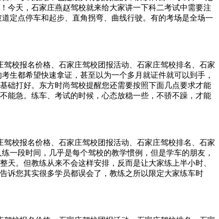
一会儿再出发。在城市道路上驾驶，可以就近找一个有人看守
！今天，石家庄燕赵驾校就来给大家讲一下科二考试中需要注
果在高速路开车的朋友可以选择把车停在最近的服务区内休
坡道定点停车和起步、直角拐弯、曲线行驶。有的考场是全场一
体的不适，适得其反。很多老司机夜间开车前会先喝一大杯新沏
都没有问题。 1、首先是难点：倒车入库。上车后一定要记住
。建议大家如果想喝茶防止犯困的话，一定要喝新沏的浓茶。
的。上车时要记得调整车身与左线边距一米半的距离。可稍微
犯困，也是人们经常使用的方法之一。在开车前准备一瓶冰冻的矿
找好边距。看小反光镜距离地面线1指宽便可。停车时，小反光镜
自己犯困，也可以用瓶子里的冰水洗一把脸，可以起到同样的
轻抬右脚。 3、侧方位停车。汽车开往考试点时注意车与线的
石家庄驾校报名价格、石家庄驾校团报活动、石家庄驾校排名、石家
正——再右打死。不动方向，挂前进挡直接开出去，但是切记
的考生都希望快速拿证，甚至以为一个多月就证件就可以到手，
行驶。关键是速度慢，手脚快。记住每一个打方向的点，或者自
基础打好。东方时尚驾校提醒您还需要按照下面几点要求才能
——左四分之一——车身正后马上回正——右车头切线右一圈
但也不能急。练车、考试的时候，心态放稳一些，不骄不躁，才能
关！！ 5、直角拐弯。直角拐弯时较简单的一项，很少人在这
都毛毛躁躁，考试更怕挂科，心理压力太大，反而影响发挥，导
着左车窗的玻璃花，打死方向。便会顺利过关。 注意事项：
要着急练全程、拿满分，首先要把基础打牢，后面才是“势如破
熟了，然后再考虑其它的项目，这样才能练得又快又好。 3、勤
车等待的时候，也别只顾玩手机，多跟同学交流交流心得体会。
石家庄驾校报名价格、石家庄驾校团报活动、石家庄驾校排名、石家
现不了自己还有很大漏洞，更不用说请教教练了。 4、细节实
人练一段时间，几乎是每个驾校的教学惯例，但是学车的朋友，
事总认为自己知道，到了考试稍微注意就行了。= 其实这些细
整天。但教练从来不会这样安排，反而是让大家练上半小时、
把习惯培养到身上，肯定经不住考试“电子考官”的审查。
告诉您其实很多学员都误会了，教练之所以限定大家练车时
员学车心切，希望每次可以多练几个项目。虽然好学的心态值得肯
太多了，肯定是会消化不良。 所以，每次来练车最好只专注于
够保证学员技能扎实。 2、练车越久越低效 很多人都信奉“一
果。但在考驾照时，情况反而是恰恰相反的。 有心理研究表