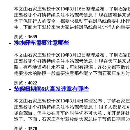
给维修店来给你充电了。所以建议大家要是准备长时间停
患，要勤于保养。长途自驾之前，最好到专业门店进行检
时再插上，这样就可以有效地避免电瓶没电的问题！ 3
本文由石家庄驾校于2019年3月16日整理发布，了解
尽快报警，并用车内的灭火器做初步灭火。所以，平时一
都是橡胶做的，时间一久肯定会老化，除此之外轮胎是直
庄驾校哪个好请持续关注本站驾考信息！ 现在随着越来
现在改装成了潮流，但我们同时也要认清改装的危害，尤
时间的停放会导致轮胎变形，存在着很大的安全隐患。所
为了保证行人的安全，都要求机动车在斑马线前要礼让行
荷，极有可能引发自燃。 6、警惕车内异味 如果在行
的高一点，这样便可以减轻轮胎损坏或变形。 4、汽车
生，下面大正驾校来为大家讲解斑马线前礼让行人的重要
附近冒烟，应迅速靠边停车熄火，对汽车进行认真细致的
时间的停放车辆会导致机油发生氧化，其保护作用将大打
事故，我们一起来看一下。 在张家口市西坝岗路一无交
浏览：
3689
油放干，其实这种做法是不对的，一旦失去了机油，汽车
色越野车在视线非常开阔的情况下，途经斑马线时没有减
涉水开车需要注意哪些
2019年03月16日
次使用的时候换一套机油，不然修车的费用可不是一瓶机
后摔倒在马路上，身体多处骨折。 同样，在张家口市西
的汽车保养习惯还是十分重要的，能不长时间停车就尽量
辆黑色轿车通过此路口时没有提前减速让行，将摩托车上
本文由石家庄驾校于2019年3月13日整理发布，了解
以在更大程度上提高汽车的使用寿命！
行人还是机动车司机都应遵守法律，斑马线前减速礼让行
庄驾校哪个好请持续关注本站驾考信息！ 现在天气越来
路，有些地道桥排水不及，可能有很深，连公交都不敢过
需要涉水的路段一般需要注意那些呢？下面石家庄东方时
哪些。 一、涉水前观察路况 1..驾车涉水前应注意观
浏览：
4022
要用塑料布等其它包扎分电器和高压线。 2.水况不明
节假日期间5大高发违章有哪些
2019年03月13日
3.入水前先将车停放一段时间，使发动机温度冷却，避
发动机舱，造成中途熄火，必要时可以考虑拔掉散热风扇
本文由石家庄驾校于2019年3月4日整理发布，了解石
掉。 4.要打开发动机罩，看一下你的车空气滤清器进
庄驾校哪个好请持续关注本站驾考信息！ 很多人都是在
置，坚决不可涉水，否则水会从进气道吸入燃烧室，由于
场自驾游，但学员在开车的时候切不可大意，尤其是还处
时正时皮带断裂还严重。 5.注意观察前车通过的路线和
造了。下面，石家庄圣华驾校给大家总结了节假日期间5大高
水时保持稳定动力 1. 若发现车轮打滑或下陷，切忌不
日期间走亲访友，一不注意就超载了，或许你认为车上只
的协助下驶出水区。由于水压远小于汽缸的排气压力，只
浏览：
3578