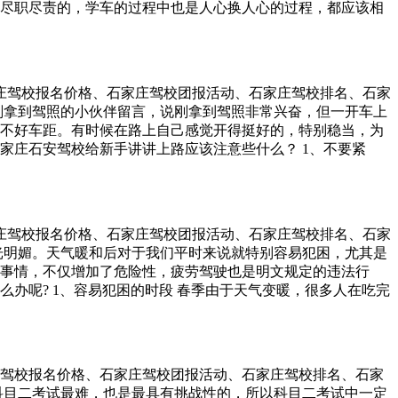
尽职尽责的，学车的过程中也是人心换人心的过程，都应该相
用心听教练的讲解，完全按照教练的要求来做，教练当然愿意倾囊
么也听不进去，教练自然也不白费口舌。 2：学员勤奋练车，教
教练在教学的时候，自然也会更加频繁的指导。 【反面】练一次
来，也都忘得差不多了，教练也是做无用功。 3：学员认真操
石家庄驾校报名价格、石家庄驾校团报活动、石家庄驾校排名、石家
一个操作，不管做得好不好，教练都会紧盯学员手脚，指出每一
刚拿到驾照的小伙伴留言，说刚拿到驾照非常兴奋，但一开车上
么，忘了、漏了、错了，自己都不在乎——这样教练能帮上什么
不好车距。有时候在路上自己感觉开得挺好的，特别稳当，为
行车安全上。 人心都是相互的，学员与教练也是相互的双方齐
家庄石安驾校给新手讲讲上路应该注意些什么？ 1、不要紧
是徒劳。希望每一位学员，都能认真学车，教练教学才能更愿
候往往会听到后面的车催促的鸣笛声。那么这时候你要注意
、使用车灯。学会在各种情况下使用各种灯。比如转向灯不止是
的意图。 3、使用喇叭。使用喇叭可以达到提醒的效果。比如
人 注意车辆。 4、保持车距。要有前车随时可能刹车的心理准
石家庄驾校报名价格、石家庄驾校团报活动、石家庄驾校排名、石家
，要小心驾驶，不可鲁莽。 5、夜间行车。夜间行车时，在灯
光明媚。天气暖和后对于我们平时来说就特别容易犯困，尤其是
。这里需要说明的是，由于远光灯会对迎面行驶的车辆造成影
事情，不仅增加了危险性，疲劳驾驶也是明文规定的违法行
辆打着远光灯时，我们应该切换近光远光灯来提醒对方切换为
办呢? 1、容易犯困的时段 春季由于天气变暖，很多人在吃完
后方车辆是否有超车意图等情况，避免在不知情变道时导致交通
间司机朋友们开车时比较枯燥，被太阳晒的时间比较长，更容易
遇到视野盲区，需要特备注意。比如低坡上高坡时，高坡上的情
啡等可以提神的饮料。说到防止犯困，可能大部分人首先想到的就
的视线也是很有限的；比如前方侧方有大车时，大车另一面的
能够兴奋神经、祛除疲劳；而红牛中除了含有咖啡因，还有维
时间 防止白天犯困的最有效的办法就是合理安排休息时间。如
家庄驾校报名价格、石家庄驾校团报活动、石家庄驾校排名、石家
，睡眠充足后第二天就不至于犯困了。在开车过程中如果实在
科目二考试最难，也是最具有挑战性的，所以科目二考试中一定