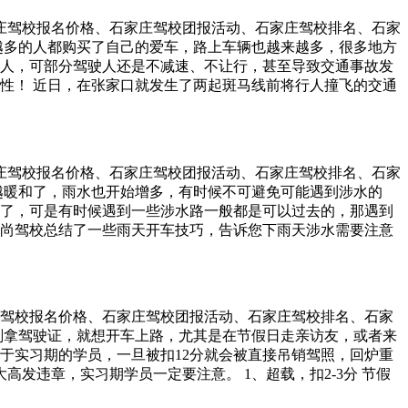
车时，把引擎盖打开，将插在电瓶上的线先给拔了，下次用车
查保养。 4、配备有效灭火器 如果行驶过程中发生火灾，首先
、汽车轮胎 长时间的停车对轮胎的损害也是十分大的，毕竟轮胎
石家庄驾校报名价格、石家庄驾校团报活动、石家庄驾校排名、石家
定注意检查灭火器是否超过使用年限。 5、杜绝私自改装汽车
接和地面接触的零部件，就算罩上了车罩也避免不了，如此长
越多的人都购买了自己的爱车，路上车辆也越来越多，很多地方
其是加装了用电设备，改变了原来的电路设计，增大了用电负
以建议大家在长时间停放前给轮胎充足气，胎压要比平时使用
人，可部分驾驶人还是不减速、不让行，甚至导致交通事故发
驶过程中，闻到车内有胶皮臭味或见到发动机舱盖边隙处和仪表台
机油 众所周知，机油的作用就是为了保护车内部零件的氧化，长
性！ 近日，在张家口就发生了两起斑马线前将行人撞飞的交通
检查，包括边边角角，每一处都不能放过。
折扣，等下次用车时可能发动机会有异响。很多老司机会把机
通信号灯路口，一名提红色袋子的女孩在斑马线上行走，一辆白
内部的零件就会发生氧化，所以建议大家延长保养的周期，下
速让行，径直将车前行走的女孩撞飞，女孩被撞空中旋转360度
油能比的。 当然这也离不开平时对车辆的保养，养成一个良好
坝岗路另一无交通信号灯路口，一辆摩托车在斑马线上骑行，一
不要停。即使不怎么用到它，时常也要启动一下车辆，这样可
两人撞飞到对象车道，造成两人不同程度受伤。因此，无论是
石家庄驾校报名价格、石家庄驾校团报活动、石家庄驾校排名、石家
人是非常必要的，既是保护自己，也是保护他人！
越暖和了，雨水也开始增多，有时候不可避免可能遇到涉水的
了，可是有时候遇到一些涉水路一般都是可以过去的，那遇到
尚驾校总结了一些雨天开车技巧，告诉您下雨天涉水需要注意
察水的深度、流向和流速，判断水下是否有淤泥、流沙等障碍物。还
的路段必须下车探路，或者观察前面车行驶轨迹，不可盲目涉水。
免车辆入水后由于水温达到工作温度电子扇突然启动，将水吹入
保险。将可能侵入水中的牌照拆掉，否则水的浮力会将牌照弄
家庄驾校报名价格、石家庄驾校团报活动、石家庄驾校排名、石家
气口距离地面的高度，到水中估算一下，如果水深可能达到该位
刚拿驾驶证，就想开车上路，尤其是在节假日走亲访友，或者来
水是不可以压缩的，会造成发动机内部严重损坏，比高速行驶
于实习期的学员，一旦被扣12分就会被直接吊销驾照，回炉重
速度，并借此观察积水深度判断自己的车是否可以通过。 二、涉
发违章，实习期学员一定要注意。 1、超载，扣2-3分 节假
要猛加油门冲车，应在发动机不熄火的情况下，在人力或其他车辆
多了一个人没什么，但根据规定，私家车每超载一人就会被扣2
要车辆不熄火，积水是不会倒灌进去的。 2. 对于坚硬路面挂