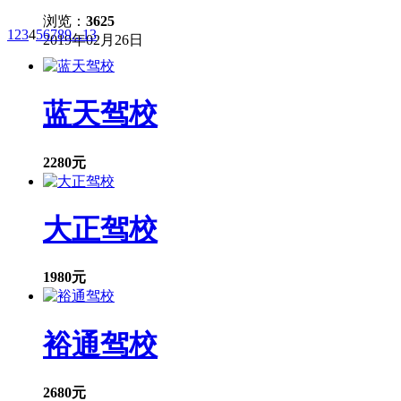
将心比心，他们也会真心地教好你，你也能学习积累到更
能及时解决问题，提高学车效率。 2、大胆 教练在旁
是你自己用不用心学，毕竟学车是自己的事，只有自己学
浏览：
3625
（有练习的机会不要逃避），不要怕出错，学员才能很快
1
2
3
4
5
6
7
8
9
...
13
2019年02月26日
教练的指导都是针对考试的重点，学员要多理解，一定要
告诉学员，先让学员思考自己错在哪里，反思自己还存在
更快。 5、多看 发挥细心的特质，练车时，不让学员
员多观察他人练车，对比自己有何不足及时改进。
蓝天驾校
2280元
大正驾校
1980元
裕通驾校
2680元