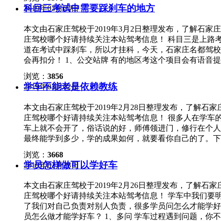
分，罚款200元，所以学员千万不能大意！ 2、没限速标
低挡缓慢驶入水中，行驶中应稳住方向盘，同时稳住油门
科目三考试中需要踩刹车的地方
2019年03月04日
之脑后，以为没有限速标志就可以随意行驶。 但开车上
车、换挡或急转弯。尤其注意水底路为泥沙的。 3.车辆入
是刚好没有限速标志，学员就该根据情况遵守以下速度： 如
有足够的转速排气以推开排气管周围的水，中途不可松开
本文由石家庄驾校于2019年3月2日整理发布，了解石
与准驾车型不符的，扣12分 聚会免不了要喝酒，可能
造成中途熄火，三元催化器也可能因为骤冷而报废。 5.
庄驾校哪个好请持续关注本站驾考信息！ 科目三是上路
驾车型相符的车，就比如这时叫你开的是一辆加长林肯，
是使用D档，必须要使用1档，保持低速行驶 6.车辆在
道在考试中踩刹车，所以才挂科，今天，石家庄名都驾校
型的规定为驾驶长度小于6米以下，不超过9座的小型汽
板，强行换入倒档，不可使发动机熄火，否则排气管进水后
会再扣分！ 1、公交站牌 有的地区考这个项目会有语
12分，罚款200-2000元不等，重点是还会被处以15
刻拆除电器部分的包扎物，擦干水湿部分，并装好风扇皮
边指示牌，看到有公交站牌了估算一下距离是不是在30米
一个最方便的方法是打开你的驾照查看其中列出的准驾车型
浏览：
3856
堵塞，轮胎有无损坏，底盘下面有无水草缠绕等，及时将
会早早在路边设置好牌子提醒过往司机。只要注意观察就
多，偶尔遇到一些开车慢的司机，想要超越，但一定要记
学车不能老是依赖教练
2019年03月02日
组件等部件未进水之前，不要试图启动以免造成更大损失
右转弯时，要控制在2挡上的速度过弯。在开到路口前，
是记3分，罚款200元或以下，但如果因此导致交通事故，
动机舱进水情况，熄火后查看机油有无进水，如果机油尺
速。 4、直行通过路口 这个项目不仅要提前减速刹车，通
学员刚拿证对于许多驾驶过程中可能遇到的扣分情况并不
本文由石家庄驾校于2019年2月28日整理发布，了解
芯是否打湿，如果打湿必须吹干，可以借助其他车辆的尾
指针正好指在30km/h上，不要以为是安全的，仍然要踩刹
天气偏多或是道路情况不好的地方，泥水溅起遮挡住车牌
庄驾校哪个好请持续关注本站驾考信息！ 很多人在学车
水汽尽快蒸发，恢复制动功能。 7.尽快将车开到就近
一样，提前踩刹减速，如果人行横道上正好有行人通行，
发现，就按照故意遮挡车牌处理。 而故意遮挡号牌的处罚
车上就不会开了，俗话说的好，师傅领进门，修行在个人
水，立刻更换。 8.检查脚垫下的地毯是否打湿，如果打
把车停在人行道上。 6、掉头 掉头必须要减速减档到1
实习期学员来说，扣12分就要被吊销驾照，一切重头再
最终能学到多少，学的成果如何，就要看你自己的了。下
办 如果汽车在水中熄火，出水后千万不可盲目启动车辆
容易翻车，很危险。 7、会车 虽然有的地区对会车没
牌是否干净被遮挡。
习方法决定了你能学多好 如果你遇到问题不是忽略带过
辆必定会顶坏气门以及整套配气机构，甚至顶碎活塞。正
还是轻点一下刹车，观察后视镜确认安全后把方向稍向右
浏览：
3668
练交流探讨，如果你学完一个项目后认真总结、多多思考
找到燃油泵保险拔掉），用起动机运转发动机，看气缸内
学员怎样做可以学好车
2019年02月28日
你一定能学好，甚至学的比同车人都要好，因为你用对了
喷油嘴插头，检查机油是否进水，如有必要，进行更换。
练车三天打鱼两天晒网；如果你总觉得交了学费教练就欠
分，如果有水，将排气管拆下将水倒出，特别是三元催化
本文由石家庄驾校于2019年2月26日整理发布，了解
就自暴自弃；如果你不能虚心接受教练的建议，总觉得教
量找一些上陡坡路段，用低速档行驶，排净排气系统内的
庄驾校哪个好请持续关注本站驾考信息！ 学车中我们要
的，因为你的态度限制了你的发展。 3、学习觉悟决定
查，如有必要，进行更换。 5.如果自己在现场要应急
了我们对自己负责对别人负责，很多学员问怎么才能学好
这个阶段上按部就班地学习，跟着教练员的教学计划走，
尝试启动了。而且如果是自动挡车最好使用平板车拉过去
员怎么做才能学好车？ 1、多问 学车过程遇到问题，