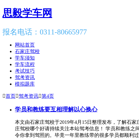
思毅学车网
报名电话：0311-80665977
网站首页
石家庄驾校
学车须知
学车流程
考试技巧
驾考资讯
模拟题库

首页

驾考资讯

第4页
学员和教练要互相理解以心换心
本文由石家庄驾校于2019年4月15日整理发布，了解
庄驾校哪个好请持续关注本站驾考信息！ 学员和教练之
令你拿到驾照的。毕竟一年里教练带的很多学员都顺利过