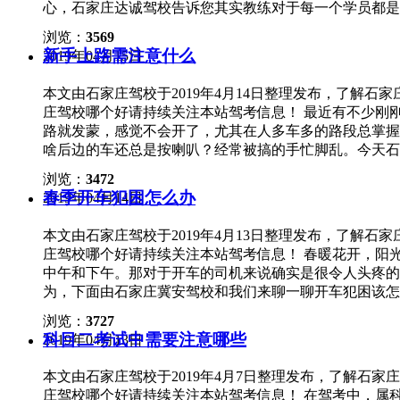
心，石家庄达诚驾校告诉您其实教练对于每一个学员都是
互理解。 1：学员用心听讲，教练用心讲解‍ 学员能够
浏览：
3569
相授。 【反面】自认为会了，自认为没问题，教练说什
新手上路需注意什么
2019年04月15日
练勤奋教学 只要教练安排，学员就到训练场勤奋练车，
车，十天半月见不着人，即使教练多加指导，好久以后再
本文由石家庄驾校于2019年4月14日整理发布，了解
作，教练认真指导 在车上练习的时候，学员认真完成每
庄驾校哪个好请持续关注本站驾考信息！ 最近有不少刚
个不足之处。 【反面】车上操作很随意，想起什么做什
路就发蒙，感觉不会开了，尤其在人多车多的路段总掌握
忙？并且因为这种随意的态度，教练大部分精力都得放在
啥后边的车还总是按喇叭？经常被搞的手忙脚乱。今天石
心协力，才能通过驾考。学员不在意，教练再怎么用心也
张。新手上路时，往往会出现车速慢、熄火等问题，这时
意。
浏览：
3472
了，千万不要紧张，紧张只会让事情变得更加糟糕。 2
春季开车犯困怎么办
2019年04月14日
在拐弯时使用，变道时也要打转向灯，让前车后车知道你
超车时提醒前车你要超车了，不要随意变道，或者提醒行
本文由石家庄驾校于2019年4月13日整理发布，了解
备，也要有侧面车辆随意可能变道的准备。时刻提醒自己
庄驾校哪个好请持续关注本站驾考信息！ 春暖花开，阳
光较好的路段使用远光灯，在灯光较差的路段使用近光灯
中午和下午。那对于开车的司机来说确实是很令人头疼的
响，因此当对面有车行来时，务必切换近光灯。当对面车
为，下面由石家庄冀安驾校和我们来聊一聊开车犯困该怎么
近光灯。 6、巧用后视镜。行车时多观察后视镜，了解
午饭后就会开始打瞌睡，尤其是在下午1点至3点这段时
事故。 7、注意视野盲区。驾驶过程中有很多情况下会
浏览：
3727
出现犯困情况。 2、防止犯困的常规方法 喝红牛、咖
况是观察不到的；比如拐弯方向有遮挡物时，拐弯方向处
科目二考试中需要注意哪些
2019年04月13日
是喝咖啡、红牛等可以提神的饮料。咖啡里含有咖啡因，
情况都是观察不到的，这时候应谨慎驾驶，减速慢行。
生素B，也可以起到提神醒脑的作用。 3、合理安排休息
本文由石家庄驾校于2019年4月7日整理发布，了解石
果知道第二天需要开车出行，那么前一晚就可以早些休息
庄驾校哪个好请持续关注本站驾考信息！ 在驾考中，属