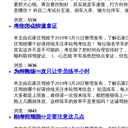
困得睁不开眼，建议大家可以把车开到安全的地方，小睡
要胆大心细。离合要控制好，其实就是车速慢，打方向快
的停车场休息，这样既可以休息也可以保证财产安全，如
意哪些？ 科目二考试分五项。倒车入库、侧方位停车、
息。 不过咖啡不能空腹，否则会加重心脏负担，引起身
辆车考完，有的考场是分倒桩一辆车，跑路一辆车。但是
的浓茶，并且在开车的过程中也时不时喝上几口茶来提神
浏览：
3536
三调：调座椅、寄安全带、调反光镜。这三点是非常重要
4、冰敷/凉水洗脸 冰敷或用凉水洗脸可以有效的防止
考生怎么快速拿证
2019年04月07日
大点但是不可以小。 2、坡道定点停车和起步。一定要
泉水，犯困时可以把水瓶放在前额或脸上来刺激神经不让
基本与杆平行。起步切记要慢，离合半联动，稳住左脚，
效果。
本文由石家庄驾校于2019年3月31日整理发布，了解
边距。保持在半米以内。看准点打方向，先右打死——回
庄驾校哪个好请持续关注本站驾考信息！ 每位报名学车
不可以压道路边缘线，多看小镜子和反光镜。 4、曲线
其实这并不是不可能的，考生除了把时间合理安排好了，
己找感觉的开也是可以的。首先是左车头切线——左一圈
顺利取得驾驶证。 1、心态稳 学车虽然想快点拿证，
——观看小反光镜——右四分之一圈。稍微调整。顺利通
学得快、练得好、考得顺。 那些一心着急拿证的，练车
一项中失分。主要是右边距控制在三十公分，然后快速盯
浏览：
3636
致挂了一次又一次。 2、基础牢 练车，不要贪图快，不
1、速度要慢。 2、放平心态。
为何教练一次只让学员练半小时
2019年03月31日
竹”。 具体来说，科目二把离合练好了，科目三把换挡练
交流 有不明白的，甚至不很理解的地方，就问教练；练
本文由石家庄驾校于2019年3月28日整理发布，了解
很多时候，都是“自以为”没问题了，不与别人交流，都发
庄驾校哪个好请持续关注本站驾考信息！ 轮流练车，每
教练反复强调，一些细节天天唠叨，但还是有学员不当回
大多都是上班族，难得请一次假来练车，都想狠狠练上一
节，才是真正的学车内容、驾驶习惯。只是知道，而没有
跑上几圈就休息。这样练车的效率不是更低吗？达诚驾校
间，主要有一下几个原因： 1、练多不如练精 有些学
浏览：
3843
定，但练车是需要循序渐进的。就好比人吃饭，一顿吃的
刚考完驾照一定要注意这几点
2019年03月28日
一个项目，等彻底掌握了之后，再进入下一个项目，这样能
万小时定律”，觉得一件事只要做的够多够久，就能出效