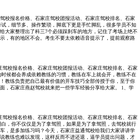
志超速，扣3-12分 拿到驾照后，不少学员就把科一科四的内容抛
，保持汽车有足够而稳定的动力，一气通过，尽量避免中途停
路，尤其节假日期间道路监管甚严时，有交通标志指示还好，要
水时关闭空调，因为空调也会造成电子扇运转。 4. 保证发动机
果违反规定超速，则会根据情况扣以3-12分不等。 3、驾驶
油门，保持油门稳定，避免后方的水灌入排气管，这样不仅会
家庄驾校报名价格、石家庄驾校团报活动、石家庄驾校排名、石家
朋友一喝多了叫你帮忙开车，这时就要辨别清楚这是否是与自己准
 档位应当选用最低档，如果是四驱车，应当选用低速四驱，而不
考试，细节多、操作繁琐，脚底下更是手忙脚乱，很多学员不知
你可以开吗？ 回答是否！虽然属于轿车类，但C1驾照的准驾车
水中如果发现不能继续前进，在保持一定油门的状态下踩下制动踏
给大家整理出了科三7个必须踩刹车的地方，记住了考场上绝不
车，因此，学员一定要对准驾车型有所了解。 一旦违反，将被扣
发动机是无法启动的。 三、涉水后需要检查电路 1.涉水后立
音提示，有的地区不会。考生不要太依赖语音提示了，提前观察路
日以下的拘留。 如果学员不清楚规定车型的话，除了看上表外，还有
带。 2.检查各齿轮箱有无浸水，水箱散热器片之间有无漂流物
以内，然后踩刹减速。 2、通过学校 在进入学校路段之前，都
就可以了。 4、右侧超车，扣3分 节假日期间道路上汽车增
车辆清理干净，恢复制动效果。 3.在尚未确定电路系统、引擎
能看到。按照规定踩刹车减速就可以了。 3、左右转弯 一般左
得要向左边变道超车，一旦向右变道超车就违法了！ 一般情况
。 4.车辆出水后，应当保持发动机运转的情况下，下车查看发
如果需要变道到转弯车道上，可以在变道的过程中就开始逐渐减
则由右侧超车的汽车负全责。 5、冰雪泥土遮挡车牌，扣12分
有水珠，则说明机油已经进水，必须尽快更换。 5.检查空气滤
过路口时的车速也不能超过30km/h。要注意的是，如果速度表
了解，明明啥也没做，就被扣12分，感觉挺冤枉的。 如在雨雪
石家庄驾校报名价格、石家庄驾校团报活动、石家庄驾校排名、石家
气将其吹干，并尽快更换。 6.行驶中轻踩制动，让制动系统的
减速，最好把速度降到30km/h以下。 5、人行横道 跟通过路口
或冰雪覆盖了车牌的情况都有发生，无论是否故意为之，一经
的时候都会养成依赖教练的习惯，教练在车上就会开，教练不在
的汽修厂，检查变速箱、分动箱、前后差速器油是否进水，如果进
还需要停车让行，等行人走完了再起步继续考试。要注意不要
是：记12分，罚款200元！ 可以看出这个处罚之重，毕竟对于
！教练负责把自己最有价值的开车技巧全部传授于你，至于你
湿尽快晾干，避免造成地盘钣金过早生锈。 四、水中熄火了怎么
挡再操作，抛开考试要求，要是在高速高档上掉头，汽车不稳的都
来了，因此，学员准备行车时一定要注意检查车辆外观尤其是车
面，石家庄燕赵驾校就来把一些学车经验分享给大家。 1、学
，由于水不像空气一样可以压缩，进入燃烧室后如果强行启动车
有减速要求，但小编提醒大家要是在考试时考到了会车项目，建议
而是虚心向教练请教，如果你上完一节课不是立马走掉而是和教
确的方法是： 1.将火花塞拆掉，将喷油嘴电源插头拔下（也可
打一点，做出减速礼让的操作来，给考官留个好印象。
，如果你更喜欢梳理操作步骤而不是机械记忆……那么相信，
是否有水从火花塞孔喷出，确定气缸内无水后，装复火花塞和
方法，因为你用了心。 2、学习态度决定了你能学多少 如果你
 2.检查排气管路内是否有水，可以松开排气管中间的连接部
你的；如果你练车都要教练三番五次催；如果你学车遇点挫折
器内的水，更要排净，然后装复排气系统。 3.启动发动机，尽
石家庄驾校报名价格、石家庄驾校团报活动、石家庄驾校排名、石家
练太苛刻……那么很可能，你能学到的实用驾考知识是局限
积水。 4.进行前一节关于变速系统和前后差速器的润滑油检
明白，你不仅仅是为了拿驾照，如果是为了拿驾照，去驾校就行
了你能学多精 当你进了驾校的门，就要适应驾校的学习节奏，在
修理，但是你的车现在已经必须牵引到修理厂修理了，千万不要再
车，是多加练习吗？今天，石家庄益通驾校给我们大家讲讲学
虚心学习，刻苦训练，把教练员当成朋友，真心地尊敬他们，
。
你不说教练也难以发现，这样反而不进还退，逼学员提出问题，才