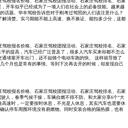
石家庄驾校报名价格、石家庄驾校团报活动、石家庄驾校排名、石家
时间过长，学员就会感到疲惫，从而产生懈怠，技术动作也不按
展，开车似乎已经成为了一项人们在社会上的必备技能。越来越
况下，如何才能让自己学到更多呢？ 1、做好准备工作 上车练
的话题。华丰驾校告诉您对于刚考过驾照的人们该注意什么？
骤先在脑子里过一遍。这样可以避免上车后手忙脚乱，练车时
了解清楚。实习期能不能上高速、换不换证、能扣多少分，这都
有些学员比较害羞，即便心存疑问，在练车场也不好意思问别人。
宁等一分钟，不抢一秒钟。当看到绿灯倒数时，是不是心痒？忍
多观察多思考 轮到别人练车时，学员可以跟在车子边上进行观
这几秒发生，如果突然在一旁窜出行人或车辆，到时一慌乱来不
清晰明了。 另外，练完车后可以找教练或其他学员进行交流，
持开车人的素质。懂得礼让路人、不抱怨，这些虽然听起来容
就能更有针对性。
下不为例，开车却没有。在驾校的时候，一旦犯了错或有危险的
石家庄驾校报名价格、石家庄驾校团报活动、石家庄驾校排名、石家
在旁踩刹车，一切都要靠自己，所以更要谨慎行驶。你的每一个
水平的提高，汽车已经广泛普及了，很多人汽车买来却都不怎么
他人负责。 “道路千万条，安全第一条，行车不规范，亲人两
交通堵塞开车出门，还不如骑个电动车跑的快。 这样就导致了
祝福我们的学员未来驾驶一路平安！
几个月也是常有的事情。等到下次再去开的时候，却发现自己
性能也变差了，甚至连发动机都有些异响，所以说汽车要经常
那越容易坏。汽车不怕开就怕停，名都驾校告诉您只要处理好
时间的车辆停放，对于车身外观来说无疑是最为“致命”的，要是停
会从各种小地方钻进你的车内，就连座位上都全是灰。其实最
石家庄驾校报名价格、石家庄驾校团报活动、石家庄驾校排名、石家
叶鸟粪等各种各样的异物，特别是树叶，一旦时间久了树叶腐
驾驶人，春季气候干燥，车辆自燃不得不防。和大家分享6个“大
，这里一块颜色那里一块颜色的，十分的不美观。所以提醒大
长途高速时，一定要按时休息，不光是人休息，其实汽车也需要休
常大家口中的车罩，将车辆罩住，这样可以有效的防止灰尘等
确认停车周围环境没有易燃物。同时安装合格的隔热膜，也有
样干净，最多也就是一点点灰尘。 2、汽车电瓶 相信大家都知
车内放置易燃物品，如打火机、车载香水等，更不要在车内放汽油
话，电瓶也会没电的，不要以为熄火了电瓶也就停止工作了，
高火线圈导线或火花塞漏电，且在高温情况下很容易挥发汽
点烟器。一旦电瓶电量消耗完了，下次使用的时候只有打电话
日常检查 要经常检查车辆电器设备线路以及各种油管是否有隐