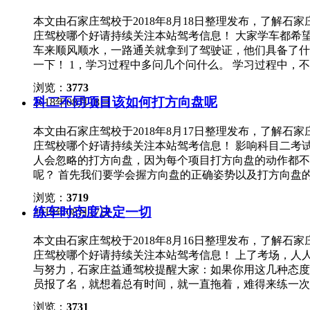
调整时，遵循多打小回，少打快补的原则。 3、拉直线
本文由石家庄驾校于2018年8月18日整理发布，了解
身拉直与之平行，距离大约30公分左右，包括前进和倒
庄驾校哪个好请持续关注本站驾考信息！ 大家学车都希
制离合、通过后视镜修正车身及避免压线，这些科二通通
车来顺风顺水，一路通关就拿到了驾驶证，他们具备了什
了容易熄火，抬多了车速太快容易错过对点时机，所以，
一下！ 1，学习过程中多问几个问什么。 学习过程中
地抬得更高些，到半联动附近时，动作一定要慢，车身抖
适用于自己。在操作过程中应该多去想想为什么这个步骤
到底。 5、抓细节。 科二细节虽不比科三那么多，但
浏览：
3773
忆，而不是死记硬背，生搬硬套。 同样的，在练车过程
作的方法，保证每次练习的稳定发挥。 对于一些习惯，
科二不同项目该如何打方向盘呢
2018年08月18日
该多问几个为什么，找到问题出现的原因，及改正的方法
要做到。
进度也快；被动学车，死记硬背不能灵活掌握技术技巧，
本文由石家庄驾校于2018年8月17日整理发布，了解
感，开起车来灵活应变能力强，能够应付各种考试突发情
庄驾校哪个好请持续关注本站驾考信息！ 影响科目二考
要一出问题必挂。 主动学车，学到的是技术技巧，拿到
人会忽略的打方向盘，因为每个项目打方向盘的动作都不
应付考试，开车上路就傻眼了，这部分人就说驾校学车无
呢？ 首先我们要学会握方向盘的正确姿势以及打方向盘
仅是享受教练教学的服务，更需要自己主动的接受和学习
一，倒车入库方向盘打法。 主要教大家，在倒库时如何
车都间隔一两个月，那每次学车无异于从头开始，浪费课
浏览：
3719
往哪边打。同理，车轮离哪个库边线近，你就往反方向打
试，时间久了没练车，必然手脚生疏，考试失败的几率就
练车时态度决定一切
2018年08月17日
第二，坡道定点方向盘打法。 1、下坡的时候就通过方
果还是比较明显的！
候没有调整，那在上坡的时候就要抓紧时间调整了。 2
本文由石家庄驾校于2018年8月16日整理发布，了解
线行驶方向盘打法。 遵循两个不变原则就行： 一是左转
庄驾校哪个好请持续关注本站驾考信息！ 上了考场，人
慢，打方向速度也要慢（也别太慢了）。 1、左转往左
与努力，石家庄益通驾校提醒大家：如果你用这几种态度
慢回正； 2、回正后，把握好时机，再往另外一个反向打
员报了名，就想着总有时间，就一直拖着，难得来练一次
直角转弯方向盘打法。 车身尽量往右靠，到达点位后，
信。 有的学员一开始上手快，于是就以为自己什么都会
速度也要快。车速慢的话，正常打方向就行。 车正后方
浏览：
3731