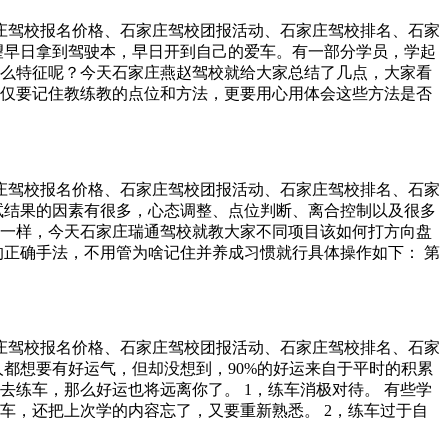
。 练习科二，教练一般都会要求拉直线，即偏离边线后，再将车
石家庄驾校报名价格、石家庄驾校团报活动、石家庄驾校排名、石家
车拉直线。 拉直线主要是为了打好基础，练习如何看点跟点、控
望早日拿到驾驶本，早日开到自己的爱车。有一部分学员，学起
都用得到。 4、踩离合。 科二对离合的控制很关键，坡起抬快
么特征呢？今天石家庄燕赵驾校就给大家总结了几点，大家看
踩好离合把车控制在缓慢的速度很重要。 坡起时，离合需比平
，不仅要记住教练教的点位和方法，更要用心用体会这些方法是否
动较平地稍微厉害些时要稳住；停车时，离合刹车同时快速踩
应该这样去做，那个步骤应该那样去做。弄懂了以后再去记
也是一漏就挂的，所以学员必须要记清每个项目需要看的点位、操
中应该认真的按照教练的教学方法去练习，如果有失误的话，应
如上车记好安全带，起步、侧方出库、直角转弯要打转向灯，都
。 2，变被动学车为主动学车。 主动学车学起来效果好，学习
学得慢不说，学习效果也不好。 主动学车，学到了技术和车
石家庄驾校报名价格、石家庄驾校团报活动、石家庄驾校排名、石家
况；被动学车，学的机械、死板，无法应付突发情况，考试只
试结果的因素有很多，心态调整、点位判断、离合控制以及很多
驾驶本后能更快的上路；被动学车，学到的只是一堆点位，只能
一样，今天石家庄瑞通驾校就教大家不同项目该如何打方向盘
用论的人，因为学车时他们太被动了。 学员学车去学习开车不
的正确手法，不用管为啥记住并养成习惯就行具体操作如下： 第
驾驶技术。 3，集中时间练车，集中时间考试。 假如你每次练
通过打方向盘微调。记住一句话：车轮离哪个库边线远就把方向
时不说，到最后估计也无法顺利通过考试。 学完车尽量早点考
。这样在调正车身的同时还能使另一边车轮避免压线的风险。
大多了，集中精力短时间的训练和考试，对于提升及格率的效
向盘调整好车身位置，上坡的时候基本上不用动。如果下坡的时
、坡道起步后，向左微调方向即可，然后驶离该项目。 第三，曲
石家庄驾校报名价格、石家庄驾校团报活动、石家庄驾校排名、石家
往右靠，右转往左靠； 二是车速快，打方向速度也要快；速度
人都想要有好运气，但却没想到，90%的好运来自于平时的积累
打方向盘，右转往右打，随着车身慢慢驶出弯道，方向盘也要慢
去练车，那么好运也将远离你了。 1，练车消极对待。 有些学
即可； 3、注意控制车速，别光顾着眼前而不顾脚下。 第四，
车，还把上次学的内容忘了，又要重新熟悉。 2，练车过于自
向左打满方向即可。 注意的是，车速快就要提前打，而且打方向
了，不听教练指导还瞎创新，到了考试挂科才知道错了。 教练开
向盘再回正也不迟，不用急着回方向盘（科目三的时候你就明白