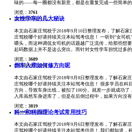
味的——每一圈都没有新意，都是在重复完成一些简单的
可能。 第二，细心。 驾考、开车永远离不开细心。比
浏览：
3761
个操作。可以肯定，开车不细心，驾考必然挂。 第三，
女性学车的几大秘诀
2018年09月11日
紧张的最好方法。有的学员考试时，紧张到大脑一片空白
就会发现紧张情绪完全被“忘掉”了。 冀安驾校提醒大
本文由石家庄驾校于2018年9月10日整理发布，了解
车细心、上路耐心、开车专心，这样才能保证安全，这样
庄驾校哪个好请持续关注本站驾考信息！ 一听到“女司
嚼头，而这种调侃女司机的话题越广泛流传，给那些想要
起码数据上并不是这么突出。而针对女性学车担忧过多的
集好了哦！ 第一，练车前。 1，穿着有讲究。 ①千万别
浏览：
3689
穿奇装异服（特大的袖子或者各种“奇怪的布条”），冬天
倒车入库如何修方向呢
2018年09月10日
2，个人注意点。 个子娇小的女性如果发现视线不好，可
库千把道，如果你等到考前在突击，往往要全军覆没。报
本文由石家庄驾校于2018年9月8日整理发布，了解石
手，轻松考过。 第二，练车中。 1，脸皮要厚。 接触
庄驾校哪个好请持续关注本站驾考信息！ 很多学员在科
主要还是“怕教练”“怕笑话”“怕丢人”。学车大家都是新
方向，导致车身出线，被扣了100分。就差一步就成功
大。 女性有一个普遍的问题，那就是畏手畏脚！学车很
入库虽然车身进库了，但是在后倒过程中，如果方向没有
是关了的，不要害怕那么多，教练怎么说大胆去操作就是
议，小角度双手扶住方向盘修正是最好的。今天永泰驾校
就脑子空白，不知道如何操作。这主要还是心态不好，一
浏览：
3819
车子回正方向后，观察后视镜，一般这时候观察右边后视
不错误留在训练场而不是考场甚至马路上，不是更好吗？ 
科一和科四理论考试常用技巧
2018年09月08日
边线不平行，就要小幅度修正，直到平行。这里需要注意
以他多年的教学经验认为你的技术应付考试是基本没问题
自己多一点时间来调整。 2，修方向的时候，双手不要
脚。 信心要有，准备也要有！在侯考室时候，不要干坐
本文由石家庄驾校于2018年9月6日整理发布，了解石
松，稍微没扶稳，方向就会有变化。本来修正就只要小角
面再仔细思考下细节。也许就这么过一遍，考试就过了呢
庄驾校哪个好请持续关注本站驾考信息！ 我们都知道，