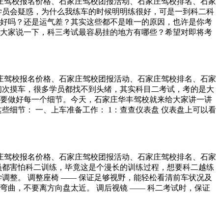
石家庄驾校报名价格、石家庄驾校团报活动、石家庄驾校排名、石家
，中途不要熄火； （3）每进行完一个项目后，在去下一个项目
学员会疑惑，为什么我练车的时候明明练很好，可是一到科二科
么操作。 二、五项注意。 1、倒车入库注意事项。 （1）车
好吗？还是运气差？其实这些都不是唯一的原因，也许是你考
也不能压线，保持在30cm左右即可； （2）倒车时注意看准
大家说一下，科三考试最容易挂的地方有哪些？希望对即将考
看准库点； （3）车进库后一定要注意回正，不要左拐右拐；
目三考试中明文规定，换挡时低头看档直接不合格。所以，学员在
出库时注意左边车身距离库线的大小，适当调整方向盘，一定要出
了，考试时听到语音请换档时就能立即反应怎么操作，不然导
1）听到“上坡定点停车”指令后向右适当转动方向盘，使车辆正直
换挡时动作要连贯，踩离合——换挡——踩油门，速度要快。
 （2）上坡时压住离合器使车辆平稳行驶，当车头引擎右前角
 等到考试官确认好考生的身份信息后，考生下车按逆时针的方向
保险杠停在白线中间，拉手刹。 （3）坡道起步时慢抬离合
石家庄驾校报名价格、石家庄驾校团报活动、石家庄驾校排名、石家
状况，保持与车身在1米的范围内，这样才能确保车上的红外检
车身抖动，左脚保持不动，慢放手刹 （4）当车辆开始起步
初次摸车，很多学员都找不到头绪，其实科目二考试，考的是大
全带，建议平时养成系安全带的好习惯，这样考试的时候才不
，顺利下坡，操作完成。 3、侧方停车注意事项。 （1）车开
要做好每一个细节。今天，石家庄华丰驾校就来给大家讲一讲
灯光模拟考试。 灯光模拟考试应该算是科三最简单的一个项目
 （2）倒库打方向时先右、再回正（左）、再向左，注意不要
些细节： 一、上车准备工作： 1：查查仪表盘 仪表盘上可以看
操作就可以了，特别要注意远近灯光的交替操作，只有在超越前
整好车身与右边缘线的距离； （2）一定要控制车速，车速快提前
一个细节，可以检查出这些问题：车门关死了么？安全带系了
用。 易错点三、路口转弯时要减速减档。 听到考试车上的语音
察，自己的车左后轮有没有快压角，如果有危险，可以适当回一
：调调椅和镜 到了考试车前，打开车门，第一件事——调整座椅
速度行驶，换至2档；然后打开右转向灯，通过后视镜左右观察车
左靠”，大部分人都是后轮压线导致的挂科； （2）车速要控制，
置。 3：试试离合器 左脚反复踩几次离合器，感受下离合器的
前方左转弯时，降低车速，保持20码以下速度行驶，换至2档；
回方向也要快。 最后提醒大家：只要科目二平时训练认真，考
 1：认清考试路线 不管开得好不好，先要保证走对路。一定看
安全后低速转大弯通过。
石家庄驾校报名价格、石家庄驾校团报活动、石家庄驾校排名、石家
山的。
二除了半坡起步，还有七次起步，这些起步最好也稍微踩一点刹
员都害怕科二训练，毕竟这是个漫长的训练过程，想要科二越练
微踩一点点就可以。 3：全程压住车速 在考核项目区间内的时
学调整。 调整座椅 —— 保证足够视野，能轻松看清前车状况及
也要保持缓慢行驶，保持自己缓慢的节奏。另外，也可以利用
曲，不要离方向盘太近。 调后视镜 —— 科二考试时，保证
合。 4：不要临时起意 平时怎么练习，考试就怎么做。比如倒
看清车轮及地上标线。 2、控方向。 控制方向盘，要掌握正确的
外，开车速度也要与平时一样，不要因为紧张开快，也不要可
钟的方向，这样的握法便于感知打了几圈，该回几圈。 操作时，
，遵循大弯快打（如直角转弯），小弯慢打（如曲线行驶）；