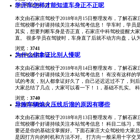
了那么多年车，怎样都比你有经验，何况考试就考那些知
了）。 第五，侧方停车方向盘打法。 1、上线时通过方
学开车怎样才能知道车身正不正呢
2018年08月16日
被浪费。想要有车感，就要多练车，最好是连着来练，否
线小时方向盘向右打满； 3、倒车，看左后视镜，库角露
3，练车不懂提问。 有些学员害怕教练，有问题不敢问
看左后视镜，你觉得到达点位时，继续向左打一圈半。有
本文由石家庄驾校于2018年8月15日整理发布，了解
担心教练批评，就不愿去请教教练，用错误的方法练车，
庄驾校哪个好请持续关注本站驾考信息！ 学车时，学员
学员报了名就想快点考试、快点拿证，于是一项没练熟，
其实，想要判断车身是否正直，石家庄中科驾校提醒大家
乱。 不管是练车还是考试都不能太心急，一口气也不可
直。 很多学员在驾驶时，车身直了后就不动方向盘，认
气自然降临。 5，练车缺乏思考。 教练能做的，就是
路况在变，想要始终保持车身正直，必须根据路况来开，
得每一步是为何要这样操作，那么，你还是不会开车。 
浏览：
3741
通过后视镜观察车身与路边缘线距离。 2，倒车——后
收成自己的，作为教练，更希望学员能明白，学车最终受
为什么你拿证比别人慢呢
2018年08月15日
很多学员便把所有的注意力都放在后视镜中，但却忽略了
在练习时，首先要了解标准，比如标准的入库，平行时车
本文由石家庄驾校于2018年8月14日整理发布，了解
与镜中有何区别，才能更好的感知车身是否正直。 3，
庄驾校哪个好请持续关注本站驾考信息！ 有没有这样的
多学员懂得去调整座椅、后视镜，但是还是忽略了坐姿要
试的考友，别人都拿证好久了，自己还迟迟过不了，到后
线开阔少遮挡，看点身体要端正，车才容易开得直。
大家总结了几点，大家可以看一下！ 1，基础不扎实。
考察，却是关乎成败的基础。 如果这些基础还掌握不好
浏览：
3740
很难达标。 2，练车不积极。 其实这是影响拿证速度
导致车辆熄火压线后溜的原因有哪些
2018年08月14日
时间少、天气热……不仅练车进度跟不上，每次练车还要
就能考试，自己几个月了还没完全学会。 3，动手不动
本文由石家庄驾校于2018年8月13日整理发布，了解
次尝试，就可以知道考试的技术要求，后面大量的练习，
庄驾校哪个好请持续关注本站驾考信息！ 科目二练习，
总结，那练十圈的提升也不会有多明显，拿证当然要慢很多
要还是你的基础没掌握好。下面石家庄大众驾校给大家总
习，却很少向教练请教、与同学交流，这样练车效率也不
是因打方向的时机和方法不对。 打方向一般采用十字交