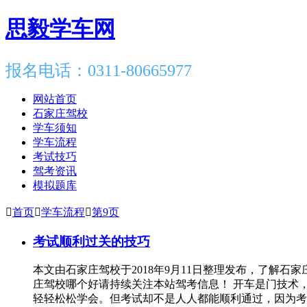
思毅学车网
报名电话：0311-80665977
网站首页
石家庄驾校
学车须知
学车流程
考试技巧
驾考资讯
模拟题库

首页

学车流程

第9页
考试顺利过关的技巧
本文由石家庄驾校于2018年9月11日整理发布，了解
庄驾校哪个好请持续关注本站驾考信息！ 开车是门技术
轻轻松松学会。但考试却不是人人都能顺利通过，因为考