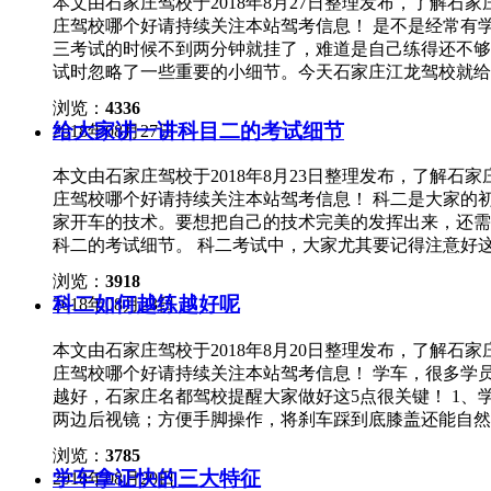
本文由石家庄驾校于2018年8月27日整理发布，了解
始”后，进行考试； （2）考试结束后把车开到起始位置
庄驾校哪个好请持续关注本站驾考信息！ 是不是经常有
的途中，可以合理控制车速，利用短暂时间想好下一步该怎
三考试的时候不到两分钟就挂了，难道是自己练得还不够
开到起始位置，注意车身距离库边线的距离，不要离太远，
试时忽略了一些重要的小细节。今天石家庄江龙驾校就给
线点，打死方向，平时怎么练这时还怎么考，从后视镜里
科三的你们有用。 易错点一、换挡时要目视前方。 科
（4）进库后注意不要倒太多了，入库即停； （5）左
浏览：
4336
练习的时候要注意练习档位的操作，只有练扎实了，熟悉
库到达规定的位置。 2、定点停车与起步注意事项。 （
给大家讲一讲科目二的考试细节
2018年08月27日
致反应时间过长，挂错档，速度与档位不匹配也直接挂。
靠道路右侧低速行驶，并注意车身与右侧边缘线的距离。
易错点二：准备工作和灯光模拟考试。 1、准备工作。
小镜子与立柱平行时踩离合器同时踩下刹车，车头最前端
本文由石家庄驾校于2018年8月23日整理发布，了解
绕车一圈，注意观察考试车有没有什么问题及周围的交通
器，当车头第一次上扬，再次慢抬离合器车头第二次上扬
庄驾校哪个好请持续关注本站驾考信息！ 科二是大家的
测线能够检测到。上车后要确认车门是否好，然后系好安
后，注意保持离合器的稳定。等车完全下坡之后松开离合器
家开车的技术。要想把自己的技术完美的发挥出来，还需
会忘记。如果忘记系安全带的话可能会造成挂科。 2、
到考试位置时，注意车身与边线距离，车身不能压白线；
科二的考试细节。 科二考试中，大家尤其要记得注意好这
了，学员只需要在语音提示后，5秒之内做出相应的灯光
打反方向。 4、直角拐弯注意事项。 （1）车前进时调
到，除了手刹的灯是亮的，其它的都应该是灭的。通过这
方车辆、夜间通过急弯坡路拱桥或没有信号灯的路口才使
浏览：
3918
打方向盘，车速慢正常打方向盘； （3）通过后视镜观
么？手刹拉好了么？灯光都关了么？汽车发动了么？ 2
提示，前方右转弯时，考生应降低车速，保持20码以下
科二如何越练越好呢
2018年08月23日
下方向盘。 5、曲线行驶。 （1）记住“左转右靠，右转
高低、前后。调整好座椅以后，再调节后视镜到合适的位
外情况，确认安全后低速转小弯通过。当听到语音提示，
最好匀速前进，每一个弯道都要看准点，方向打得要快，
力度、高度，并且找好脚后跟合适的位置。 二、考试阶段
然后开启左转向灯，通过后视镜左右观察车外情况，确认
本文由石家庄驾校于2018年8月20日整理发布，了解
试时放松心态，大家一定可以顺利通关征服科目二这座高
清标识，按照规定的路线行驶。 2：起步带点刹车 科
庄驾校哪个好请持续关注本站驾考信息！ 学车，很多学
车，防止车辆后溜、压线。方法与半坡起步一样，刹车稍
越好，石家庄名都驾校提醒大家做好这5点很关键！ 1、
候，自然要压住车速，另外在考试项目之间的过渡路段，
两边后视镜；方便手脚操作，将刹车踩到底膝盖还能自然弯
这个过渡路段，反复踩松离合，让自己更加熟悉新车的离
车身占两边后视镜1/4左右的情况下，可尽量调低，方便
车点位，不要怕打晚了而故意早打，跟平时一样就行。另
浏览：
3785
握姿与打法，左右手分别握方向盘左右两边9点钟和3点
以放慢。
学车拿证快的三大特征
2018年08月20日
遵循打多少回多少，快打快回，慢打慢回的原则；转弯时