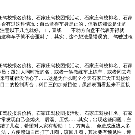
识点，只要你能沉下心来听从教练的指导，考试机会自然不会
向盘调正车身，保持不动即可； 2、倒库时，看右后视镜，延长
则时间间隔太久，不容易找到车感，会直接影响考试的通过。
出时方向盘回正（向左回一圈半）； 4、关键时刻到了，同样是
，自己瞎琢磨，但又感觉进步慢，就怀疑教练的方法。 不要因为
的人会习惯性开始往右打。
石家庄驾校报名价格、石家庄驾校团报活动、石家庄驾校排名、石家
这样只会越练越错，形成恶性循环。 4，练车急功近利。 有些
是否有过这种情况：自己觉得车身是正的，但教练却说是歪的，
就催着教练教其他的，到最后，问题越积越多，自己也越学越
注意以下几点就好。 1，直线——不动方向盘不代表开得就
能吃成一个胖子，沉下心来，循序渐进，稳扎稳打，一次过的运
为这样车子就不会歪斜了，其实，这个想法是错误的。 驾驶过程
把方法教给你，训练时帮你纠错，剩下的就要靠你自己，如果不懂
眼睛尽量往远处看，望远再顾近，用余光对比下路边参照物或
其实学车和学习其他知识一样，只有懂得去思考，才能把知识吸
视镜平行不代表真的平行。 由于倒车需要通过观察后视镜，于是
益的，还是你们自己！
后视镜其实会有视觉差，你看到的平行实际上并不平行。 学员
尾看起来会窄些，呈“八”字形，然后再下车感受下车身的位置
石家庄驾校报名价格、石家庄驾校团报活动、石家庄驾校排名、石家
过程——调整好位置不代表固定坐姿。 开车时，坐姿很关键，很
学员：跟别人同时报的名，或者一辆教练车上练车，或者同去考
固定下来。 如何保持正确坐姿？标准就是坐姿固定易操作，视
来可能都没信心了……这是为什么呢？今天石家庄大正驾校给
 科目二的控制离合，科目三的加减挡位，虽然表面看起来不直接
，只想着其它的点位、细节，这样的练车是本末倒置，怎么练都
最关键的原因。一说去训练场练车，就有各种理由推脱：工作忙、
花不少时间，来复习之前学过的内容。结果就是，别人练半月
脑。 把车开动，并不难，难的是开得准确、开得安全。一般一两
石家庄驾校报名价格、石家庄驾校团报活动、石家庄驾校排名、石家
都是在掌握、巩固。 如果练车时，只机械的练习，不知道自我
常常发现自己会熄火、后溜、压线……其实，出现这些问题，主
。 4，交流不畅通。 “闭门造车”，练车只知道自己闷头练
结了几点，希望对大家有帮助！ 1，方向盘。 会造成压线大多
会高。 有时，自己反复琢磨不同的地方，别人一句话可能就有
叉法，方便感知自己打了几圈，该回几圈，其次要有预见性，遵