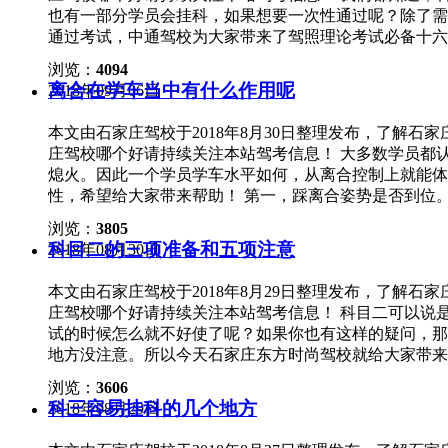
双手交叉打方向，我们之前说的双手不离开方向盘就是为
也有一部分学员会挂科，如果想要一次性通过呢？除了需
中，如果车尾往右偏，那方向盘向右打半圈，让车慢慢走
通过考试，中通驾校为大家带来了驾照理论考试必备十六
在修平行的时候，也要观察左边后视镜下边线与车库前边
用近光灯，不准使用远光灯。遇到雾天选防雾灯。 技巧
度修是原则，但是如果车尾偏太多的话，修的时候要适当
浏览：
4094
辅助。 技巧3：禁令对禁止、警告对警告、指示对指示，
钟方向。 4，当车身与边线平行时，方向马上回正，到
离合在学车当中有什么作用呢
2018年09月06日
差。“闪烁”确保安全;“亮”不准通行，但越线的可通行。
点了，马上停车就好了，考试的时候并没有要求车身和边
题是对的。 技巧6：只有冰雪道路是下坡先行，其余都是
本文由石家庄驾校于2018年8月30日整理发布，了解
选省，无省选县。 技巧8：户籍地对户籍地，暂住地对暂
庄驾校哪个好请持续关注本站驾考信息！ 大多数学员都
吸”、“远心端”和“软质担架”是错的，先固定后止血是错
熄火。因此一个学员学车水平如何，从离合控制上就能体
11：关于载人：有不准载人，选不准载人;没有，选带5人
性，希望给大家带来帮助！ 第一，踩离合姿势是否到位
计分周期12分有关的考题：记分“满”12分有“考试”和记
为支点上下移动。 第二，判断半联动是否准确。 半联动
有关的选择题：一般选择字多的。一般选C，肢体固定选1/
浏览：
3805
动时明显感觉到发动机的轰鸣声音变小； 2.看转速表，
分的判断题都是对的;违章记多少分的选择题选择6分;记3
科目二的三项准备和五项注意
2018年08月30日
1.起步。 科二起步不需要用到油门，所以通过离合来让
住选3天、5天、7天、30天、90天的几个题目就可以了，其
影响考生接下来的发挥；抬离合遵循“一快二慢三联动”
本文由石家庄驾校于2018年8月29日整理发布，了解
到联动点。 2.控制速度： 别看场地驾驶速度慢，稍稍
庄驾校哪个好请持续关注本站驾考信息！ 科目二可以说
度要小。 注意，不要为了追求速度一味去压离合，否则
试的时候怎么就不好使了呢？如果你也有这样的疑问，那
留一点空间。 3.换挡： 挂一挡和倒挡时，顺序是先离
地方没注意。所以今天石家庄东方时尚驾校就给大家带来
第二次踩到底进行挂挡。 4.停车： 无论科二还是科三
准备。 1、上车准备。 （1）上车后先调整好座椅，千万
合是否灵活。 考试车与我们平时训练的教练车，离合也
浏览：
3606
最后系好安全带，这个也很重要，如果不系直接不及格。 
一些，因为离合器高，松少了离合器，车辆不会动；对于
科三容易挂科的几个地方
2018年08月29日
考试需要的证件； （2）最好提前熟悉一下考场； （3）
容易熄火。
试准备。 （1）事先熟知考试流程，第一次开始考试前