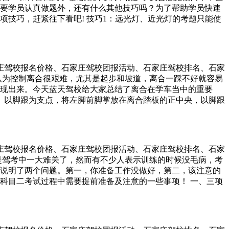
了不乱向，交叉打方向乱向了，车身就会出库。 3，后视镜
要学员认真做题外，还有什么其他技巧吗？为了帮助学员快速
到平行。同理，车尾往左边偏，则方向盘往左打半圈。注意，
项技巧，赶紧往下看吧! 技巧1：远光灯、近光灯的考题只能使
线的距离，一般镜子下边线与库顶线重合即可停车。虽然小角
2：红色是禁令、黄色是警告、蓝色是指示，三种颜色都没有是
加大角度，一般是打到12点钟方向，但是偏太多就可以修到2点
相同就对，不相同就错。 技巧4：黄灯亮与黄灯闪烁只一字之
停车点就停车就好了。如果车身还未完全平行，但是已经到停车
 技巧5：学车年龄的：中型客车选中数不胜数，其余选大数;判断
线要完全平行。是不是一分钟就学会了呢？
上坡先行。如果出现两个上坡先行，就选字多的。 技巧7：有省
石家庄驾校报名价格、石家庄驾校团报活动、石家庄驾校排名、石家
住地。 技巧9：与伤员有关的判断题：只有“不需要配合人工呼
认为控制离合很艰难，尤其是起步和坡道，离合一踩不好就容易
的其他都是对的。 技巧10：车辆检验的判断题都是对的。 技巧
现出来。今天蓝天驾校给大家总结了离合在学车当中的重要
的。 技巧12：交通事故责任的判断题都是错的。 技巧13：一个
。 以脚跟为支点，将左脚前脚掌放在离合踏板的正中央，以脚跟
分未达到12分的判断题都是错的，其他是对的。 技巧14：与伤员
对于起步，尤其是坡道起步很关键。 1.听发动机声音，快到半联
3处此选项不一定是C。 技巧15：违章记分的考题：违章记12
转速表上的指针跳动幅度明显变小。 第三，离合控制是否熟练。
分选择违章行为全选B答案。 技巧16：有关天数的考题：只要记
车辆前行。不要一下子把离合松开，起步熄火直接扣10分的话会
余的：有24小时选24小时;交通事故选10天;其他选15天。
，即一开始快抬，当感觉即将到半联动的临界点时速度放慢，找
石家庄驾校报名价格、石家庄驾校团报活动、石家庄驾校排名、石家
快一点就会来不及看点。所以在用离合控制速度的时候脚掌踩抬幅
是驾考中一大难关了，然而有不少人表示训练的时候没毛病，考
容易中途熄火。方向盘打死时，有意识地松一点离合，为车轮预
说明了两个问题。第一，你准备工作没做好，第二，该注意的
合刹车到底，再挂挡。 如果第一次没有挂进挡，可以把离合松开，
科目二考试过程中需要提前准备及注意的一些事项！ 一、三项
，停车顺序永远都是先离合再刹车，不然就熄火了。 第四，运用离
别忘了； （2）再调整两边的后视镜到适合自己的位置； （3）
有不同。试离合的时候，对于离合器高的考试车，要稳松，多松
2、考前准备。 （1）调整心态，尽量放松自己，前一天准备好
离合器低的考试车，要慢松，少松，因为离合器低，松得快很
衣着方面一定要以舒适为主，最好穿一双便利的平底鞋。 3 、考
把车开到坡起黄线处等待安全员核对身份证，听到语音“考试开