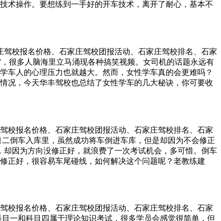
技术操作。要想练到一手好的开车技术，离开了耐心，基本不
如考试时，细心检查安全带、仪表盘，细心看好点位，细心做好每
专心。 练车要专心致志，考试更要专心致志，因为这是破解考试
，如果这时候什么也不想，只是专心完成眼下的每一个操作，
家：教练更希望大家，在通过考试、拿到驾照以后，仍然能保持上
石家庄驾校报名价格、石家庄驾校团报活动、石家庄驾校排名、石家
才是对自己和家人负责。
机”，很多人脑海里立马涌现各种搞笑视频。女司机的话题永远有
学车人的心理压力也就越大。然而，女性学车真的会更难吗？
情况，今天华丰驾校也总结了女性学车的几大秘诀，你可要收
穿高跟鞋，平底鞋最合适！ ②发型、帽子别遮挡视线哦！ ③别
别太臃肿。 ④可以的话，太大或者厚重手镯脚镯就不要带了~
以去买一个坐垫哦！ 3，备考有方法。 科目一科目四的理论题
名后就可以开始好好准备了，每天看一些，考前在模拟考练练
家庄驾校报名价格、石家庄驾校团报活动、石家庄驾校排名、石家
过很多女性朋友学车，都是习惯“不懂装懂”。并不是说她不好学，
目二倒车入库里，虽然成功将车倒进车库，但是却因为不会修正
手，你的问题也许也是别人的问题，鼓起勇气问吧！ 2，胆子要
了，却因为方向没修正好，就浪费了一次考试机会，多可惜。倒车
危险，但是教练在旁边，他脚下有副刹的！而且科目二的油门也
修正好，很容易车尾碰线，如何解决这个问题呢？老教练建
了！ 3，担忧要少。 少点担忧稳住心态。很多女性朋友一紧张
教大家一个简单的方法，让你一分钟马上学会修方向！, 1，在
焦虑就不能冷静思考。其实大家学车都会犯些低级错误，但是
镜，车身与边线如果平行了，直接继续后倒即可。如果车身与
第三，考试。 1，平常心。 既然已经来考试了，那么说明教练
的是，离合器控制平稳，控制慢，让车子的速度慢下来，留给
的。你大可以放宽心，带着自信去考场吧！ 2，考前再抱抱佛
离开方向盘，防止乱向。很多考试车由于用久了，方向盘比较
着，不然反而可能焦急起来。你可以看看考试流程，或者脑海里
家庄驾校报名价格、石家庄驾校团报活动、石家庄驾校排名、石家
度修，但是如果方向盘不稳，就达不到预期的调整效果。切勿
？
科目一和科目四属于理论知识考试，很多学员会感觉很简单，但