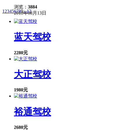
很大帮助。 5，心态不过关。 驾照考试，心态占了相
循“哪边宽往那边打”，过程注意是微调。 2，控离合。
所谓，又可能不够谨慎，犯低级错误。 平时练车，既要
浏览：
3884
步就是熟知离合的半联动状态，保证起步不熄火、不后溜
1
2
3
4
5
6
7
8
9
...
12
试才更容易一把过。 不过，只要大家相信教练，自己能
2018年08月13日
和修正车身和边缘线的距离。 3，调姿势。 点位对不
决，全力以赴帮助大家早日拿到驾照。
没调好。 由于每个人身高不同，所以学员上车后一定不
保每次看点都能保持一致。
蓝天驾校
2280元
大正驾校
1980元
裕通驾校
2680元