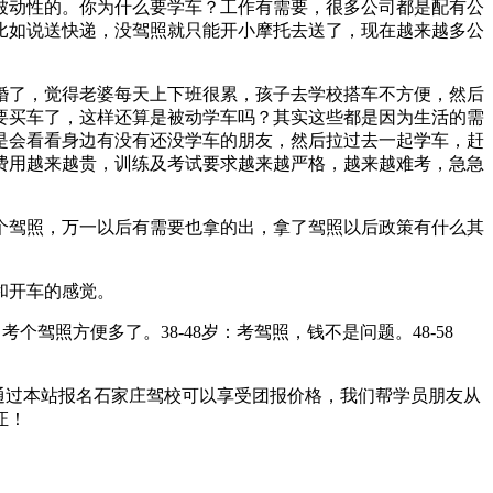
被动性的。你为什么要学车？工作有需要，很多公司都是配有公
比如说送快递，没驾照就只能开小摩托去送了，现在越来越多公
婚了，觉得老婆每天上下班很累，孩子去学校搭车不方便，然后
要买车了，这样还算是被动学车吗？其实这些都是因为生活的需
是会看看身边有没有还没学车的朋友，然后拉过去一起学车，赶
费用越来越贵，训练及考试要求越来越严格，越来越难考，急急
个驾照，万一以后有需要也拿的出，拿了驾照以后政策有什么其
和开车的感觉。
个驾照方便多了。38-48岁：考驾照，钱不是问题。48-58
909，通过本站报名石家庄驾校可以享受团报价格，我们帮学员朋友从
证！