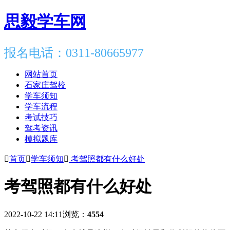
思毅学车网
报名电话：0311-80665977
网站首页
石家庄驾校
学车须知
学车流程
考试技巧
驾考资讯
模拟题库

首页

学车须知

考驾照都有什么好处
考驾照都有什么好处
2022-10-22 14:11
浏览：
4554