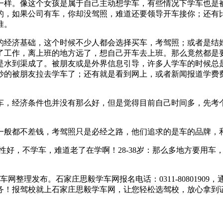
一样。像这个女孩是属于自己主动想学车，有些情况下学车也是
的，如果公司有车，你却没驾照，难道还要领导开车接你；还有
准。
的经济基础，这个时候不少人都会选择买车，考驾照；或者是结
了工作，离上班的地方远了，想自己开车去上班。那么竟然都是
是水到渠成了。被朋友或是外界信息引导，许多人学车的时候总
妙的被朋友拉去学车了；还有就是看到网上，或者新闻报道学费
车，经济条件也并没有那么好，但是觉得目前自己时间多，先考
一般都不差钱，考驾照只是必经之路，他们追求的是车的品牌，
好，不学车，难道老了在学啊！28-38岁：那么多地方要用车，考
学车网整理发布。石家庄思毅学车网报名电话：0311-80801
务！报驾校就上石家庄思毅学车网，让您轻松选驾校，放心拿到