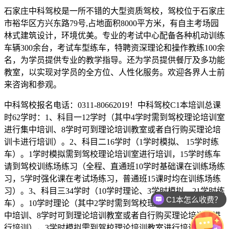
石家庄中科驾校是一所不错的大型资质驾校，驾校位于石家庄
市裕华区方兴东路79号,占地面积8000平方米，有自主考场园
林式建筑设计，环境优美。专业的考试中心配备各种机动训练
车辆300余台，考试车型练车，特聘资深理论和操作教练100余
名，为学员提供专业的教学指导。还为学员提供餐厅及多功能
教室，以实现对学员的全方位、人性化服务。欢迎各界人士前
来咨询和参观。
中科驾校报名电话：0311-80662019！中科驾校C1本培训总课
时62学时：1、科目一12学时（其中4学时需到驾校理论培训室
进行集中培训、8学时可到理论培训教室或者自行购买理论培
训卡进行培训）。2、科目二16学时（1学时模拟、 15学时练
车）。1学时模拟需到驾校理论培训室进行培训，15学时练车
请到驾校训练场练习（全程、直通班10学时基础课在训练场练
习，5学时强化课在考试场练习，普通班15课时均在训练场练
习）。3、科目三34学时（10学时理论、3学时模拟、21学时练
C1本怎么收费？
车）。10学时理论（其中2学时需到驾校理论培训教室进行集
中培训、8学时可到理论培训教室或者自行购买理论培训卡进
行培训），3学时模拟需到驾校理论培训教室进行培训，21学