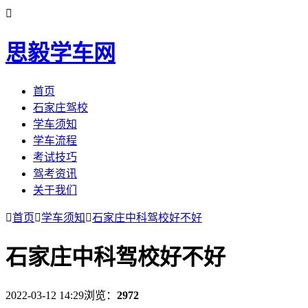

思毅学车网
首页
石家庄驾校
学车须知
学车流程
考试技巧
驾考资讯
关于我们

首页

学车须知

石家庄中科驾校好不好
石家庄中科驾校好不好
2022-03-12 14:29
浏览：
2972