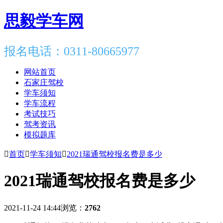
思毅学车网
报名电话：0311-80665977
网站首页
石家庄驾校
学车须知
学车流程
考试技巧
驾考资讯
模拟题库

首页

学车须知

2021瑞通驾校报名费是多少
2021瑞通驾校报名费是多少
2021-11-24 14:44
浏览：
2762