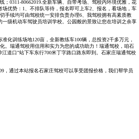
0311-80662019.全新车辆、自带考场、驾校内环境优雅，花
场优势：1、不排队等待，报名即可上车2、报名，看场地，车
一切手续均可由驾校统一安排负责办理6、我驾校拥有高素质教
的一级机动车驾驶员培训学校。公园般的景致让您在培训之余享
化训练场地120亩，全新教练车100辆，总投资2千多万元，
体化。瑞通驾校用信用和实力为您的成功助力！瑞通驾校，咱石
沙江道口”站下车东行700米丁字路口路东即到。石家庄瑞通驾校
01909，通过本站报名石家庄驾校可以享受团报价格，我们帮学员