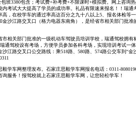
全包班3380包含；考试费+补考费+不限课时+模拟费。网上咨询热线；
校内考试大大提高了学员的成功率。礼品有限速来报名！！瑞通考
率高，在校学车的通过率高达百分之九十八以上5、报名体检等
和金沙江路交叉口（格力电器东南角），是经省市相关部门批准
市相关部门批准的一级机动车驾驶员培训学校，瑞通驾校拥有标准
，瑞通驾校设有考场，方便学员参加各科考场，实现培训考试一
江路交叉口公交路线：乘518路、580路、574路公交车到“金
311
4日思毅学车网整理发布。石家庄思毅学车网报名电话：0311-808
咨询服务！报驾校就上石家庄思毅学车网，让您轻松学车！