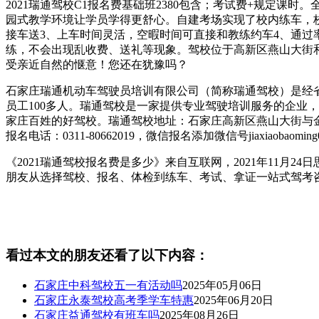
2021瑞通驾校C1报名费基础班2380包含；考试费+规定课时。
园式教学环境让学员学得更舒心。自建考场实现了校内练车，
接车送3、上车时间灵活，空暇时间可直接和教练约车4、通过
练，不会出现乱收费、送礼等现象。驾校位于高新区燕山大街
受亲近自然的惬意！您还在犹豫吗？
石家庄瑞通机动车驾驶员培训有限公司（简称瑞通驾校）是经省
员工100多人。瑞通驾校是一家提供专业驾驶培训服务的企业
家庄百姓的好驾校。瑞通驾校地址：石家庄高新区燕山大街与金沙
报名电话：0311-80662019，微信报名添加微信号jiaxiaobaoming0
《2021瑞通驾校报名费是多少》来自互联网，2021年11月2
朋友从选择驾校、报名、体检到练车、考试、拿证一站式驾考
看过本文的朋友还看了以下内容：
石家庄中科驾校五一有活动吗
2025年05月06日
石家庄永泰驾校高考季学车特惠
2025年06月20日
石家庄益通驾校有班车吗
2025年08月26日