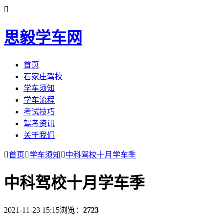

思毅学车网
首页
石家庄驾校
学车须知
学车流程
考试技巧
驾考资讯
关于我们

首页

学车须知

中科驾校十月学车季
中科驾校十月学车季
2021-11-23 15:15
浏览：
2723