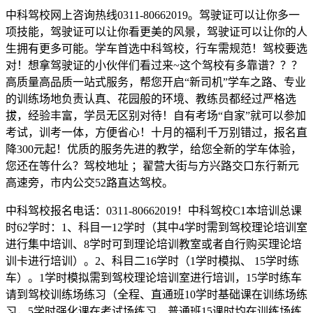
中科驾校网上咨询热线0311-80662019。驾驶证可以让你多一
项技能，驾驶证可以让你看更美的风景，驾驶证可以让你的人
生拥有更多可能。学车首选中科驾校，行车需规范！驾校要选
对！想拿驾驶证的小伙伴们看过来~这个驾校有多靠谱？？？
高质量高品质一站式服务，帮您开启“新司机”学车之路、专业
的训练场地负责认真、花园般的环境、教练员都经过严格选
拔，经验丰富，学员无区别对待！自有考场“自家”就可以参加
考试，训考一体，方便省心！十月的福利千万别错过，报名直
降300元起！优质的服务先进的教学，给您全新的学车体验，
您还在等什么？驾校地址 ；翟营大街与方兴路交口东行新元
高速旁，市内公交52路直达驾校。
中科驾校报名电话：0311-80662019！中科驾校C1本培训总课
时62学时：1、科目一12学时（其中4学时需到驾校理论培训室
进行集中培训、8学时可到理论培训教室或者自行购买理论培
训卡进行培训）。2、科目二16学时（1学时模拟、 15学时练
车）。1学时模拟需到驾校理论培训室进行培训，15学时练车
请到驾校训练场练习（全程、直通班10学时基础课在训练场练
习，5学时强化课在考试场练习，普通班15课时均在训练场练