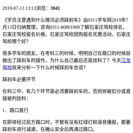
2019-07-13 13:13
浏览：
3941
《学员注意遇到什么情况必须踩刹车》由
0311
学车网2019年7
月13日归纳整理，咨询
0311-80801909
了解石家庄驾校排名、
石家庄驾校报名价格、石家庄驾校团购报名优惠活动、石家庄
驾校哪个好？
很多学车的朋友，在考科三的时候，明明自己在路口的时候就
做出了踩刹车的操作，为什么自己最后还是挂科了？今天
江龙
驾校
就来分析一下什么时候踩刹车合适？
踩刹车必要环节
在科三中，有几个环节是必须要踩刹车的，否则将被扣分或直
接被判挂科：
1
．路口直行
在即将经过前方路口时，不管有没有红绿灯和语音播报，都要
踩刹车进行减速，在确认安全后再通过路口。